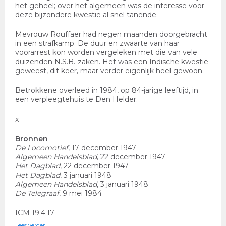
het geheel; over het algemeen was de interesse voor
deze bijzondere kwestie al snel tanende.
Mevrouw Rouffaer had negen maanden doorgebracht
in een strafkamp. De duur en zwaarte van haar
voorarrest kon worden vergeleken met die van vele
duizenden N.S.B.-zaken. Het was een Indische kwestie
geweest, dit keer, maar verder eigenlijk heel gewoon.
Betrokkene overleed in 1984, op 84-jarige leeftijd, in
een verpleegtehuis te Den Helder.
x
Bronnen
De Locomotief
, 17 december 1947
Algemeen Handelsblad
, 22 december 1947
Het Dagblad
, 22 december 1947
Het Dagblad
, 3 januari 1948
Algemeen Handelsblad
, 3 januari 1948
De Telegraaf
, 9 mei 1984
ICM 19.4.17
Lees verder…