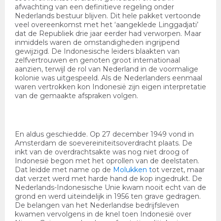
afwachting van een definitieve regeling onder
Nederlands bestuur blijven. Dit hele pakket vertoonde
veel overeenkomst met het ‘aangeklede Linggadjati’
dat de Republiek drie jaar eerder had verworpen. Maar
inmiddels waren de omstandigheden ingrijpend
gewijzigd. De Indonesische leiders blaakten van
zelfvertrouwen en genoten groot internationaal
aanzien, terwijl de rol van Nederland in de voormalige
kolonie was uitgespeeld. Als de Nederlanders eenmaal
waren vertrokken kon Indonesië zijn eigen interpretatie
van de gemaakte afspraken volgen.
En aldus geschiedde. Op 27 december 1949 vond in
Amsterdam de soevereiniteitsoverdracht plaats. De
inkt van de overdrachtsakte was nog niet droog of
Indonesië begon met het oprollen van de deelstaten.
Dat leidde met name op de
Molukken
t
ot verzet, maar
dat verzet werd met harde hand de kop ingedrukt. De
Nederlands-Indonesische Unie kwam nooit echt van de
grond en werd uiteindelijk in 1956 ten grave gedragen.
De belangen van het Nederlandse bedrijfsleven
kwamen vervolgens in de knel toen Indonesië over