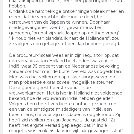
haar afknippen, omdat zij hem niet goed ingelicht zou
hebben.
Ondanks de hardnekkige ontkenningen bleek meer en
meer, dat de verdachte alle moeite deed, het
vertrouwen van de Jappen te winnen. Door haar
medegevangenen werd zij gewantrouwd en
gemeden, “omdat zij vaak Jappen op de thee vroeg”.
“Ik houd niet van blanda’s, ik haat de Hollanders”, zou
ze volgens een getuige tot een Jap hebben gezegd.
De procureur-fiscaal wees er in zijn requisitoir op, dat
een verraadzaak in Holland heel anders was dan in
Indië, waar 95 procent van de Nederlandse bevolking
zonder contact met de buitenwereld was opgesloten.
Men was daar volkomen op elkaar aangewezen en
men probeerde elkaar zoveel mogelijk te steunen.
Deze goede geest heerste vooral in de
vrouwenkampen. Het is hier in Holland niet voldoende
bekend, hoe de vrouwen in Indië hebben geleden.
Volgens hem heeft verdachte contact gezocht met
een van de ernstigste misdadigers van Indië, een
beestmens, die voor zijn misdaden is opgeknoopt. Zij
heeft zich volkomen aan Japanse zijde gesteld. “Zij
heeft het ergste verraad gepleegd, dat in Indië
mogelijk was en ik eis daarom vijf jaar gevangenisstraf”,