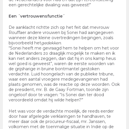
een gerechtelijke dwaling was geweest!”
Een ´vertrouwensfunctie´
De aanklacht richtte zich op het feit dat mevrouw
Rouffaer andere vrouwen bij Sonei had aangegeven
wanneer deze kleine overtredingen begingen, zoals
bijvoorbeeld het
gedekken
.
“Sonei heeft me gevraagd hem te helpen om het voor
de Nederlanders zo draaglijk mogelijk te maken en ik
kan niet anders zeggen, dan dat hij in ons kamp heus
wel goed is geweest”, waren de eerste woorden van
de grijsharige in bruine bontmantel gestoken
verdachte. Luid hoongelach van de publieke tribune,
waar een aantal vroegere medegevangenen had
plaats genomen, was de reactie op deze woorden. Ook
de president, mr. B. de Gaay Fortman, toonde zijn
ongeloof door te vragen: “Is Sonei dan ter dood
veroordeeld omdat hij wilde helpen?”
Het was voor de verdachte moeilijk, de reeds eerder
door haar afgelegde verklaringen te handhaven, te
meer daar ook de procureur-fiscaal, mr. Janssen,
volkomen met de toenmalige situatie in Indië op de