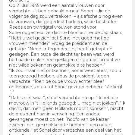
gebracht.
Op 21 Juli 1945 werd een aantal vrouwen door
verdachte uit bed gehaald omdat Sonei – die de
volgende dag zou vertrekken – als afscheid nog even
de vrouwen, die gegedèkt hadden, wilde bestraffen.
Reeds een twintigtal vrouwen stond voor
Sonei opgesteld; verdachte bleef achter de Jap staan.
“Hebt u wel gezien, dat Sonei het goed met de
vrouwen meende?” vroeg de president aan de
getuige. “Neen. Integendeel, hij heeft getrapt en
geslagen. Een oude die slecht ter been was, werd
herhaalde malen neergeslagen en getrapt omdat ze
niet wilde bekennen gesmokkeld te hebben.”
“Ik zou maar niet ontkennen, Sonei weet alles”, zou u
toen gezegd hebben, aldus de president tegen
verdachte. “Toen de oude vrouw echter bleef
ontkennen, zou u tot Sonei gezegd hebben: ´Ze liegt
´.”
“Dat is niet waar”, stoof verdachte nu op. “Ik heb die
mevrouw in ’t Hollands gezegd: U mag niet jokken”. “Ik
dacht, dat men geen Hollands mocht spreken”, bracht
de president haar in verwarring. Een andere
gevangene moest op het ´hoofd van de keizer´
zweren, niet gesmokkeld te hebben. Toen ook zij
ontkende, liet Sonei door verdachte een deel van het