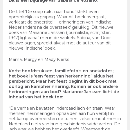
Dit is een bij
drage van Sabin
a de Rozario
.
De titel ‘De soep ruikt naar hond’ klinkt even
opmerkelijk als grappig. Waar dit boek overgaat,
verklaart de ondertitel ‘Herinneringen van Indische
Nederlanders na de oversteek’ gelukkig. Dit nieuwe
boek van Marianne Janssen (journaliste, schrijfster,
1947) ligt vanaf mei in de winkels. Sabina, van Door
blauwe ogen, spreekt alvast met de auteur van dit
nieuwe ‘Indische’ boek.
Mama, Margy en Mady Klerks
Korte hoofdstukken, familiefoto’s en anekdotes;
het boek is ‘een feest van herkenning’, aldus het
persbericht. Maar het feest begint in dit boek met
oorlog en kampherinnering. Komen er ook andere
herinneringen aan bod? Marianne Janssen licht de
inhoud van het boek toe:
“De verhalen bevatten inderdaad lach én traan. Waar
mensen herinneringen ophaalden aan hun verblijf in
het kamp overheersten de tranen, zeker omdat men in
Nederland niets van hun geschiedenis wilde weten. De
lach was: we hebben het overleefd. Weemoed: de