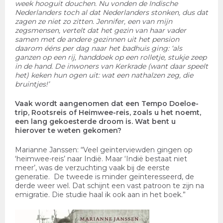
week hooguit douchen. Nu vonden de Indische
Nederlanders toch al dat Nederlanders stonken, dus dat
zagen ze niet zo zitten. Jennifer, een van mijn
zegsmensen, vertelt dat het gezin van haar vader
samen met de andere gezinnen uit het pension
daarom ééns per dag naar het badhuis ging: ‘als
ganzen op een rij, handdoek op een rolletje, stukje zeep
in de hand. De inwoners van Kerkrade (want daar speelt
het) keken hun ogen uit: wat een nathalzen zeg, die
bruintjes!’
Vaak wordt aangenomen dat een Tempo Doeloe-
trip, Rootsreis of Heimwee-reis, zoals u het noemt,
een lang gekoesterde droom is. Wat bent u
hierover te weten gekomen?
Marianne Janssen: “Veel geïnterviewden gingen op
‘heimwee-reis’ naar Indië. Maar ‘Indië bestaat niet
meer’, was de verzuchting vaak bij de eerste
generatie. De tweede is minder geïnteresseerd, de
derde weer wel. Dat schijnt een vast patroon te zijn na
emigratie. Die studie haal ik ook aan in het boek.”