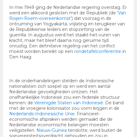
In mei 1949 ging de Nederlandse regering overstag. Er
werd een akkoord gesloten met de Republiek (de ‘
Van
Roijen
-
Roem
-
overeenkomst
’
) dat voorzag in de
ontruiming van Yogyakarta, vrijlating en terugkeer van
de Republikeinse leiders en stopzetting van de
guerrilla. In augustus werd het staakt-het-vuren van
kracht, maar het bleef daarna nog geruime tijd
onrustig. Een definitieve regeling van het conflict
moest worden bereikt op een
rondetafelconferentie
in
Den Haag.
In de onderhandelingen stelden de Indonesische
nationalisten zich soepel op en werd een aantal
Nederlandse gevoeligheden ontzien. Het
onafhankelijke Indonesië zou een federale structuur
kennen: de
Verenigde Staten van Indonesië
.
De band
met de vroegere kolonisator zou vorm krijgen in de
Nederlands
-
Indonesische Unie
.
Financieel-
economische afspraken werden gemaakt die de
Nederlandse economische belangen moesten
veiligstellen.
Nieuw
-
Guinea
tenslotte, werd buiten de
soevereiniteitsoverdracht gehouden en zou in