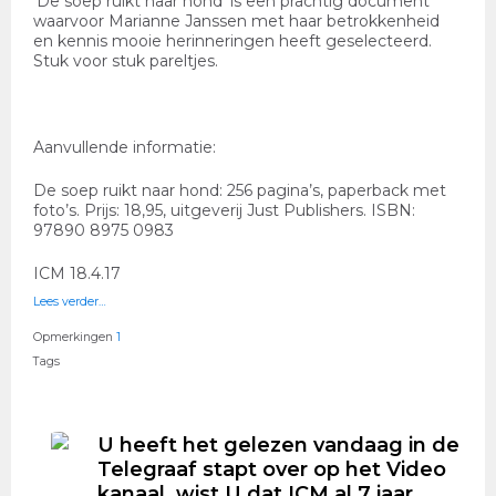
‘De soep ruikt naar hond’ is een prachtig document
waarvoor Marianne Janssen met haar betrokkenheid
en kennis mooie herinneringen heeft geselecteerd.
Stuk voor stuk pareltjes.
Aanvullende informatie:
De soep ruikt naar hond: 256 pagina’s, paperback met
foto’s. Prijs: 18,95, uitgeverij Just Publishers. ISBN:
97890 8975 0983
ICM 18.4.17
Lees verder…
Opmerkingen
1
Tags
U heeft het gelezen vandaag in de
Telegraaf stapt over op het Video
kanaal, wist U dat ICM al 7 jaar