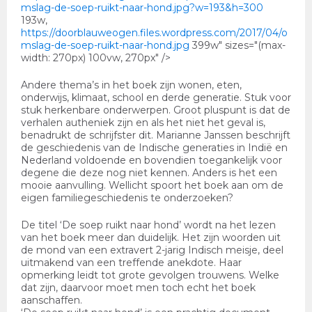
mslag-de-soep-ruikt-naar-hond.jpg?w=193&h=300
193w,
https://doorblauweogen.files.wordpress.com/2017/04/o
mslag-de-soep-ruikt-naar-hond.jpg
399w" sizes="(max-
width: 270px) 100vw, 270px" />
Andere thema’s in het boek zijn wonen, eten,
onderwijs, klimaat, school en derde generatie. Stuk voor
stuk herkenbare onderwerpen. Groot pluspunt is dat de
verhalen autheniek zijn en als het niet het geval is,
benadrukt de schrijfster dit. Marianne Janssen beschrijft
de geschiedenis van de Indische generaties in Indië en
Nederland voldoende en bovendien toegankelijk voor
degene die deze nog niet kennen. Anders is het een
mooie aanvulling. Wellicht spoort het boek aan om de
eigen familiegeschiedenis te onderzoeken?
De titel ‘De soep ruikt naar hond’ wordt na het lezen
van het boek meer dan duidelijk. Het zijn woorden uit
de mond van een extravert 2-jarig Indisch meisje, deel
uitmakend van een treffende anekdote. Haar
opmerking leidt tot grote gevolgen trouwens. Welke
dat zijn, daarvoor moet men toch echt het boek
aanschaffen.