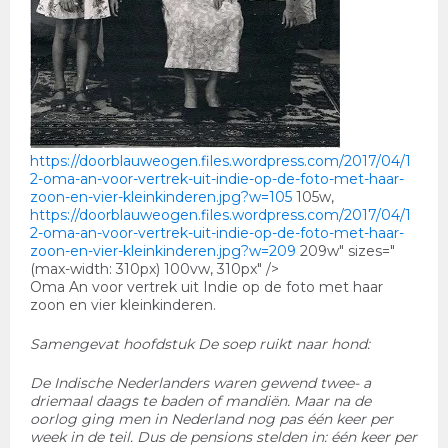
https://doorblauweogen.files.wordpress.com/2017/04/1
2-oma-an-voor-vertrek-uit-indie-op-de-foto-met-haar-
zoon-en-vier-kleinkinderen.jpg?w=105
105w,
https://doorblauweogen.files.wordpress.com/2017/04/1
2-oma-an-voor-vertrek-uit-indie-op-de-foto-met-haar-
zoon-en-vier-kleinkinderen.jpg?w=209
209w" sizes="
(max-width: 310px) 100vw, 310px" />
Oma An voor vertrek uit Indie op de foto met haar
zoon en vier kleinkinderen.
Samengevat hoofdstuk De soep ruikt naar hond:
De Indische Nederlanders waren gewend twee- a
driemaal daags te baden of mandiën. Maar na de
oorlog ging men in Nederland nog pas één keer per
week in de teil. Dus de pensions stelden in: één keer per