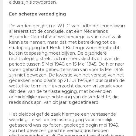
aldus zijn slotwoorden.
Een scherpe verdediging
De verdediger, jhr. mr. W.F.C. van Lidth de Jeude kwam
allereerst tot de conclusie, dat een Nederlands
Bijzonder Gerechtshof wel bevoegd is van deze zaak
kennis te nemen, maar dat met betrekking tot de
strafoplegging het Besluit Buitengewoon Strafrecht
buiten toepassing moet blijven. De bijzondere
rechtspleging strekt zich immers slechts uit over de
periode tussen 5 Mei 1940 en 15 Mei 1945. De hier naar
voren gebrachte gebeurtenissen van vóór 15 Mei 1945
zijn niet bewezen. De kwestie van het verraad van het
gedekken vond plaats op 21 Juli 1945, en dus buiten de
wettelijke termijn. Hij verzocht daarom vrijspraak voor
dát deel van de tenlastelegging, met bovendien
onmiddellijke invrijheidstelling van de verdachte, die
reeds sinds april van dit jaar is gedetineerd.
Het pleidooi gaf de zaak hiermee een verrassende
wending. Terwijl de tenlastelegging voornamelijk
gebaseerd was op feiten, gepleegd begin mei 1945,
zou het bewezen geachte verraad dus hebben