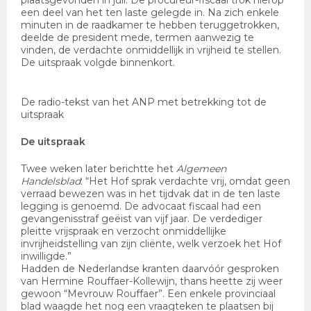
plaatsgevonden in juli. De procureur-fiscaal trok hierop
een deel van het ten laste gelegde in. Na zich enkele
minuten in de raadkamer te hebben teruggetrokken,
deelde de president mede, termen aanwezig te
vinden, de verdachte onmiddellijk in vrijheid te stellen.
De uitspraak volgde binnenkort.
De radio-tekst van het ANP met betrekking tot de
uitspraak
De uitspraak
Twee weken later berichtte het
Algemeen
Handelsblad
: “Het Hof sprak verdachte vrij, omdat geen
verraad bewezen was in het tijdvak dat in de ten laste
legging is genoemd. De advocaat fiscaal had een
gevangenisstraf geëist van vijf jaar. De verdediger
pleitte vrijspraak en verzocht onmiddellijke
invrijheidstelling van zijn cliënte, welk verzoek het Hof
inwilligde.”
Hadden de Nederlandse kranten daarvóór gesproken
van Hermine Rouffaer-Kollewijn, thans heette zij weer
gewoon “Mevrouw Rouffaer”. Een enkele provinciaal
blad waagde het nog een vraagteken te plaatsen bij