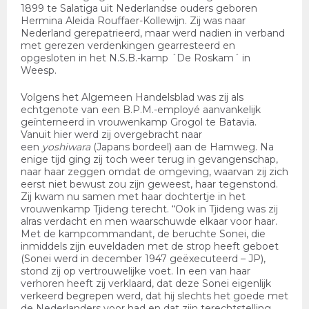
1899 te Salatiga uit Nederlandse ouders geboren
Hermina Aleida Rouffaer-Kollewijn. Zij was naar
Nederland gerepatrieerd, maar werd nadien in verband
met gerezen verdenkingen gearresteerd en
opgesloten in het N.S.B.-kamp ´De Roskam´ in
Weesp.
Volgens het Algemeen Handelsblad was zij als
echtgenote van een B.P.M.-employé aanvankelijk
geïnterneerd in vrouwenkamp Grogol te Batavia.
Vanuit hier werd zij overgebracht naar
een
yoshiwara
(Japans bordeel) aan de Hamweg. Na
enige tijd ging zij toch weer terug in gevangenschap,
naar haar zeggen omdat de omgeving, waarvan zij zich
eerst niet bewust zou zijn geweest, haar tegenstond.
Zij kwam nu samen met haar dochtertje in het
vrouwenkamp Tjideng terecht. “Ook in Tjideng was zij
alras verdacht en men waarschuwde elkaar voor haar.
Met de kampcommandant, de beruchte Sonei, die
inmiddels zijn euveldaden met de strop heeft geboet
(Sonei werd in december 1947 geëxecuteerd – JP),
stond zij op vertrouwelijke voet. In een van haar
verhoren heeft zij verklaard, dat deze Sonei eigenlijk
verkeerd begrepen werd, dat hij slechts het goede met
de Nederlanders voor had en dat zijn terechtstelling