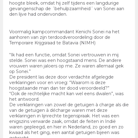
hoogte bleek, omdat hij zelf tijdens een langdurige
gevangenschap de ´behulpzaamheid´ van Sonei aan
den lijve had ondervonden.
Voormalig kampcommandant Kenichi Sonei na het
aanhoren van zijn terdoodveroordeling door de
Temporaire Krijgsraad te Batavia (NIMH)
“Ik had een functie, omdat Sonei vertrouwen in mij
stelde. Sonei was een hoogstaand mens. De andere
vrouwen waren jaloers op me. Ze waren allemaal gek
op Sonei.”
De president las deze door verdachte afgelegde
verklaringen voor en vroeg: “Waarom is deze
hoogstaande man dan ter dood veroordeeld?”
“Ook de rechtelijke macht kan wel eens dwalen”, was
het antwoord.
De verklaringen van zowel de getuigen à charge als die
van de getuigen à décharge waren met deze
verklaringen in lijnrechte tegenspraak. Het was een
enigszins verwarde zaak, omdat de feiten in Indië
waren gepleegd, en hier in Nederland, zo goed en zo
kwaad als het ging, een aantal getuigen bijeen was