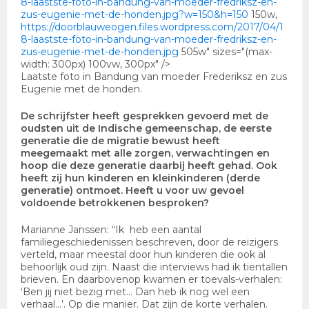
8-laastste-foto-in-bandung-van-moeder-fredriksz-en-
zus-eugenie-met-de-honden.jpg?w=150&h=150
150w,
https://doorblauweogen.files.wordpress.com/2017/04/1
8-laastste-foto-in-bandung-van-moeder-fredriksz-en-
zus-eugenie-met-de-honden.jpg
505w" sizes="(max-
width: 300px) 100vw, 300px" />
Laatste foto in Bandung van moeder Frederiksz en zus
Eugenie met de honden.
De schrijfster heeft gesprekken gevoerd met de
oudsten uit de Indische gemeenschap, de eerste
generatie die de migratie bewust heeft
meegemaakt met alle zorgen, verwachtingen en
hoop die deze generatie daarbij heeft gehad. Ook
heeft zij hun kinderen en kleinkinderen (derde
generatie) ontmoet. Heeft u voor uw gevoel
voldoende betrokkenen besproken?
Marianne Janssen: “Ik heb een aantal
familiegeschiedenissen beschreven, door de reizigers
verteld, maar meestal door hun kinderen die ook al
behoorlijk oud zijn. Naast die interviews had ik tientallen
brieven. En daarbovenop kwamen er toevals-verhalen:
‘Ben jij niet bezig met… Dan heb ik nog wel een
verhaal…’. Op die manier. Dat zijn de korte verhalen.