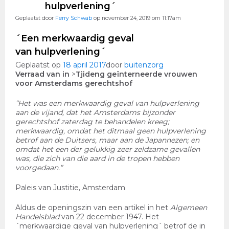
hulpverlening´
Geplaatst door
Ferry Schwab
op november 24, 2019 om 11:17am
´Een merkwaardig geval
van hulpverlening´
Geplaatst op
18 april 2017
door
buitenzorg
Verraad van in
>
Tjideng geïnterneerde vrouwen
voor Amsterdams gerechtshof
“Het was een
merkwaardig geval van hulpverlening
aan de vijand, dat het Amsterdams bijzonder
gerechtshof zaterdag te b
ehandelen kreeg;
merkwaardig, omdat het ditmaal geen hulpverlening
betrof aan de Duitsers, maar aan de Japannezen; en
omdat het een der gelukkig zeer zeldzame gevallen
was, die zich van die aard in de tropen hebben
voorgedaan.”
Paleis van Justitie, Amsterdam
Aldus de openingszin van een artikel in het
Algemeen
Handelsblad
van 22 december 1947. Het
´merkwaardige geval van hulpverlening´ betrof de in