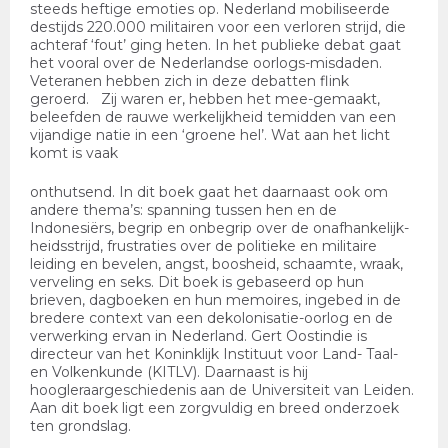
steeds heftige emoties op. Nederland mobiliseerde
destijds 220.000 militairen voor een verloren strijd, die
achteraf ‘fout’ ging heten. In het publieke debat gaat
het vooral over de Nederlandse oorlogs-misdaden.
Veteranen hebben zich in deze debatten flink
geroerd. Zij waren er, hebben het mee-gemaakt,
beleefden de rauwe werkelijkheid temidden van een
vijandige natie in een ‘groene hel’. Wat aan het licht
komt is vaak
onthutsend. In dit boek gaat het daarnaast ook om
andere thema’s: spanning tussen hen en de
Indonesiërs, begrip en onbegrip over de onafhankelijk-
heidsstrijd, frustraties over de politieke en militaire
leiding en bevelen, angst, boosheid, schaamte, wraak,
verveling en seks. Dit boek is gebaseerd op hun
brieven, dagboeken en hun memoires, ingebed in de
bredere context van een dekolonisatie-oorlog en de
verwerking ervan in Nederland. Gert Oostindie is
directeur van het Koninklijk Instituut voor Land- Taal-
en Volkenkunde (KITLV). Daarnaast is hij
hoogleraargeschiedenis aan de Universiteit van Leiden.
Aan dit boek ligt een zorgvuldig en breed onderzoek
ten grondslag.