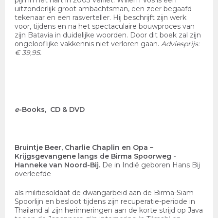
pijn in het hart in 2003 verliet. Willem Vos is een
uitzonderlijk groot ambachtsman, een zeer begaafd
tekenaar en een rasverteller. Hij beschrijft zijn werk
voor, tijdens en na het spectaculaire bouwproces van
zijn Batavia in duidelijke woorden. Door dit boek zal zijn
ongelooflijke vakkennis niet verloren gaan.
Adviesprijs:
€ 39,95.
e
-
Books, CD & DVD
Bruintje Beer, Charlie Chaplin en Opa
–
Krijgsgevangene langs de Birma Spoorweg
-
Hanneke van Noord-Bij.
De in Indië geboren Hans Bij
overleefde
als militiesoldaat de dwangarbeid aan de Birma-Siam
Spoorlijn en besloot tijdens zijn recuperatie-periode in
Thailand al zijn herinneringen aan de korte strijd op Java