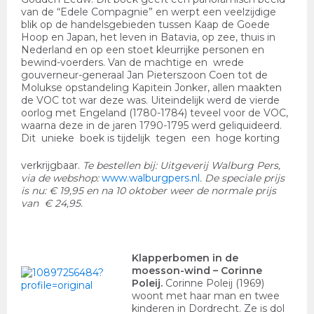
van de “Edele Compagnie” en werpt een veelzijdige
blik op de handelsgebieden tussen Kaap de Goede
Hoop en Japan, het leven in Batavia, op zee, thuis in
Nederland en op een stoet kleurrijke personen en
bewind-voerders. Van de machtige en wrede
gouverneur-generaal Jan Pieterszoon Coen tot de
Molukse opstandeling Kapitein Jonker, allen maakten
de VOC tot war deze was. Uiteindelijk werd de vierde
oorlog met Engeland (1780-1784) teveel voor de VOC,
waarna deze in de jaren 1790-1795 werd geliquideerd.
Dit unieke boek is tijdelijk tegen een hoge korting
verkrijgbaar.
Te bestellen bij: Uitgeverij Walburg Pers,
via de webshop:
www.walburgpers.nl
. De speciale prijs
is
nu: € 19,95
en na 10 oktober weer de normale prijs
van € 24,95.
Klapperbomen in de
moesson-wind
– Corinne
Poleij.
Corinne Poleij (1969)
woont met haar man en twee
kinderen in Dordrecht. Ze is dol