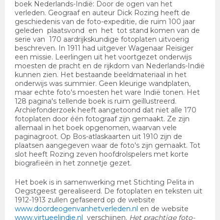
boek Nederlands-Indië: Door de ogen van het
verleden. Geograaf en auteur Dick Rozing heeft de
geschiedenis van de foto-expeditie, die ruim 100 jaar
geleden plaatsvond en het tot stand komen van de
serie van 170 aardrijkskundige fotoplaten uitvoerig
beschreven. In 1911 had uitgever Wagenaar Reisiger
een missie. Leerlingen uit het voortgezet onderwijs
moesten de pracht en de rijkdom van Nederlands-Indië
kunnen zien. Het bestaande beeldmateriaal in het
onderwijs was summier. Geen kleurige wandplaten,
maar echte foto's moesten het ware Indië tonen. Het
128 pagina's tellende boek is ruim geïllustreerd.
Archiefonderzoek heeft aangetoond dat niet alle 170
fotoplaten door één fotograaf zijn gemaakt. Ze zijn
allemaal in het boek opgenomen, waarvan vele
paginagroot. Op Bos-atlaskaarten uit 1910 zijn de
plaatsen aangegeven waar de foto's zijn gemaakt. Tot
slot heeft Rozing zeven hoofdrolspelers met korte
biografieën in het zonnetje gezet.
Het boek is in samenwerking met Stichting Pelita in
Oegstgeest gerealiseerd. De fotoplaten en teksten uit
1912-1913 zullen gefaseerd op de website
www.doordeogenvanhetverleden.nl
en de website
www.virtueelindie.nl
verschijnen.
Het prachtige foto-