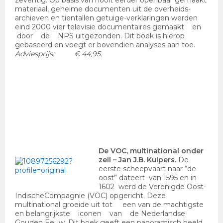
zeventig. Op basis van nooit eerder openbaar gemaakt
materiaal, geheime documenten uit de overheids-
archieven en tientallen getuige-verklaringen werden
eind 2000 vier televisie documentaires gemaakt en
door de NPS uitgezonden. Dit boek is hierop
gebaseerd en voegt er bovendien analyses aan toe.
Adviesprijs: € 44,95.
De VOC, multinational onder
zeil
– Jan J.B. Kuipers.
De
eerste scheepvaart naar “de
oost” dateert van 1595 en in
1602 werd de Verenigde Oost-
IndischeCompagnie (VOC) opgericht. Deze
multinational groeide uit tot een van de machtigste
en belangrijkste iconen van de Nederlandse
Gouden Eeuw. Dit boek geeft een panoramisch beeld