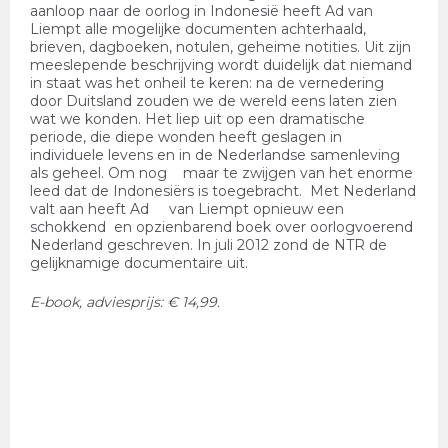
aanloop naar de oorlog in Indonesië heeft Ad van
Liempt alle mogelijke documenten achterhaald,
brieven, dagboeken, notulen, geheime notities. Uit zijn
meeslepende beschrijving wordt duidelijk dat niemand
in staat was het onheil te keren: na de vernedering
door Duitsland zouden we de wereld eens laten zien
wat we konden. Het liep uit op een dramatische
periode, die diepe wonden heeft geslagen in
individuele levens en in de Nederlandse samenleving
als geheel. Om nog maar te zwijgen van het enorme
leed dat de Indonesiërs is toegebracht. Met Nederland
valt aan heeft Ad van Liempt opnieuw een
schokkend en opzienbarend boek over oorlogvoerend
Nederland geschreven. In juli 2012 zond de NTR de
gelijknamige documentaire uit.
E-book, adviesprijs: € 14,99.