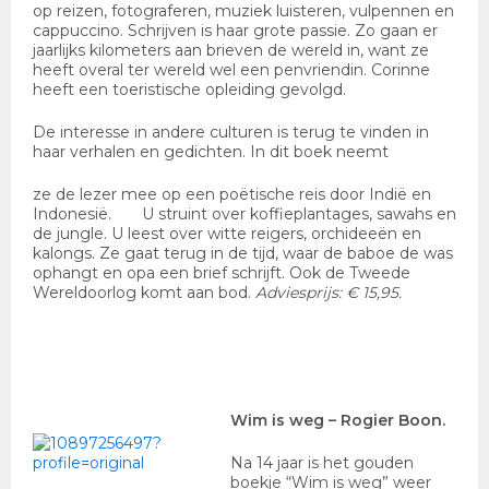
op reizen, fotograferen, muziek luisteren, vulpennen en
cappuccino. Schrijven is haar grote passie. Zo gaan er
jaarlijks kilometers aan brieven de wereld in, want ze
heeft overal ter wereld wel een penvriendin. Corinne
heeft een toeristische opleiding gevolgd.
De interesse in andere culturen is terug te vinden in
haar verhalen en gedichten. In dit boek neemt
ze de lezer mee op een poëtische reis door Indië en
Indonesië. U struint over koffieplantages, sawahs en
de jungle. U leest over witte reigers, orchideeën en
kalongs. Ze gaat terug in de tijd, waar de baboe de was
ophangt en opa een brief schrijft. Ook de Tweede
Wereldoorlog komt aan bod.
Adviesprijs: € 15,95.
Wim is weg
– Rogier Boon.
Na 14 jaar is het gouden
boekje “Wim is weg” weer