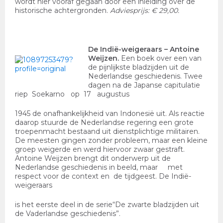
wordt hier vooraf gegaan door een inleiding over de
historische achtergronden.
Adviesprijs: € 29,00.
De Indië-weigeraars
– Antoine
Weijzen.
Een boek over een van
de pijnlijkste bladzijden uit de
Nederlandse geschiedenis. Twee
dagen na de Japanse capitulatie
riep Soekarno op 17 augustus
1945 de onafhankelijkheid van Indonesië uit. Als reactie
daarop stuurde de Nederlandse regering een grote
troepenmacht bestaand uit dienstplichtige militairen.
De meesten gingen zonder probleem, maar een kleine
groep weigerde en werd hiervoor zwaar gestraft.
Antoine Weijzen brengt dit onderwerp uit de
Nederlandse geschiedenis in beeld, maar met
respect voor de context en de tijdgeest. De Indië-
weigeraars
is het eerste deel in de serie“De zwarte bladzijden uit
de Vaderlandse geschiedenis”.