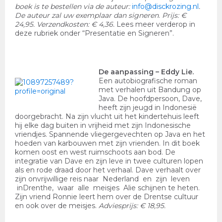
boek is te bestellen via de auteur:
info@disckrozing.nl
.
De auteur zal uw exemplaar dan signeren
.
Prijs: €
24,95. Verzendkosten: € 4,36.
Lees meer verderop in
deze rubriek onder “Presentatie en Signeren”.
De aanpassing
– Eddy Lie.
Een autobiografische roman
met verhalen uit Bandung op
Java. De hoofdpersoon, Dave,
heeft zijn jeugd in Indonesië
doorgebracht. Na zijn vlucht uit het kindertehuis leeft
hij elke dag buiten in vrijheid met zijn Indonesische
vriendjes. Spannende vliegergevechten op Java en het
hoeden van karbouwen met zijn vrienden. In dit boek
komen oost en west ruimschoots aan bod. De
integratie van Dave en zijn leve in twee culturen lopen
als en rode draad door het verhaal. Dave verhaalt over
zijn onvrijwillige reis naar Nederland en zijn leven
inDrenthe, waar alle meisjes Alie schijnen te heten.
Zijn vriend Ronnie leert hem over de Drentse cultuur
en ook over de meisjes.
Adviesprijs: € 18,95.