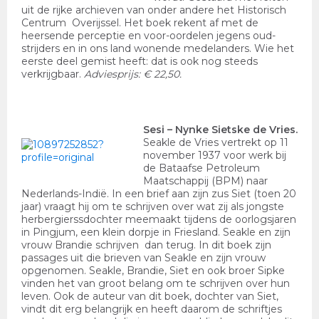
uit de rijke archieven van onder andere het Historisch
Centrum Overijssel. Het boek rekent af met de
heersende perceptie en voor-oordelen jegens oud-
strijders en in ons land wonende medelanders. Wie het
eerste deel gemist heeft: dat is ook nog steeds
verkrijgbaar.
Adviesprijs: € 22,50.
Sesi
– Nynke Sietske de Vries.
Seakle de Vries vertrekt op 11
november 1937 voor werk bij
de Bataafse Petroleum
Maatschappij (BPM) naar
Nederlands-Indië. In een brief aan zijn zus Siet (toen 20
jaar) vraagt hij om te schrijven over wat zij als jongste
herbergierssdochter meemaakt tijdens de oorlogsjaren
in Pingjum, een klein dorpje in Friesland. Seakle en zijn
vrouw Brandie schrijven dan terug. In dit boek zijn
passages uit die brieven van Seakle en zijn vrouw
opgenomen. Seakle, Brandie, Siet en ook broer Sipke
vinden het van groot belang om te schrijven over hun
leven. Ook de auteur van dit boek, dochter van Siet,
vindt dit erg belangrijk en heeft daarom de schriftjes