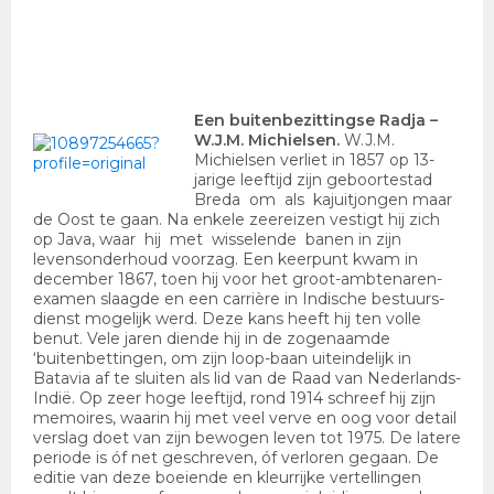
Een buitenbezittingse Radja
–
W.J.M. Michielsen.
W.J.M.
Michielsen verliet in 1857 op 13-
jarige leeftijd zijn geboortestad
Breda om als kajuitjongen maar
de Oost te gaan. Na enkele zeereizen vestigt hij zich
op Java, waar hij met wisselende banen in zijn
levensonderhoud voorzag. Een keerpunt kwam in
december 1867, toen hij voor het groot-ambtenaren-
examen slaagde en een carrière in Indische bestuurs-
dienst mogelijk werd. Deze kans heeft hij ten volle
benut. Vele jaren diende hij in de zogenaamde
‘buitenbettingen, om zijn loop-baan uiteindelijk in
Batavia af te sluiten als lid van de Raad van Nederlands-
Indië. Op zeer hoge leeftijd, rond 1914 schreef hij zijn
memoires, waarin hij met veel verve en oog voor detail
verslag doet van zijn bewogen leven tot 1975. De latere
periode is óf net geschreven, óf verloren gegaan. De
editie van deze boeiende en kleurrijke vertellingen