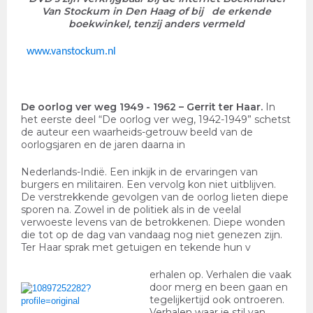
Van Stockum in Den Haag of bij de erkende
boekwinkel,
tenzij anders vermeld
www.vanstockum.nl
De oorlog ver weg 1949 - 1962
– Gerrit ter Haar.
In
het eerste deel “De oorlog ver weg, 1942-1949” schetst
de auteur een waarheids-getrouw beeld van de
oorlogsjaren en de jaren daarna in
Nederlands-Indië. Een inkijk in de ervaringen van
burgers en militairen. Een vervolg kon niet uitblijven.
De verstrekkende gevolgen van de oorlog lieten diepe
sporen na. Zowel in de politiek als in de veelal
verwoeste levens van de betrokkenen. Diepe wonden
die tot op de dag van vandaag nog niet genezen zijn.
Ter Haar sprak met getuigen en tekende hun v
erhalen op. Verhalen die vaak
door merg en been gaan en
tegelijkertijd ook ontroeren.
Verhalen waar je stil van