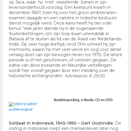
op Java, waar hij met wisselende banen in zijn
levensonderhoud voorzag. Een keerpunt kwam in
december 1867, toen hij voor het groot-ambtenaren-
examen slaagde en een carrière in Indische bestuurs-
dienst mogelijk werd. Deze kans heeft hij ten volle
benut. Vele jaren diende hij in de zogenaamde
‘buitenbettingen, om zijn loop-baan uiteindelijk in
Batavia af te sluiten als lid van de Raad van Nederlands-
Indië. Op zeer hoge leeftijd, rond 1914 schreef hij zijn
memoires, waarin hij met veel verve en oog voor detail
verslag doet van zijn bewogen leven tot 1975. De latere
periode is óf net geschreven, óf verloren gegaan. De
editie van deze boeiende en kleurrijke vertellingen
wordt hier vooraf gegaan door een inleiding over de
historische achtergronden.
Adviesprijs: € 29,00.
Boekbespreking, e-Books, CD en DVD
Soldaat in Indonesië, 1945-1950
– Gert Oostindie.
De
oorlog in Indonesië roept een mensenleven later nog