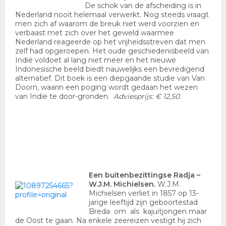
De schok van de afscheiding is in
Nederland nooit helemaal verwerkt. Nog steeds vraagt
men zich af waarom de breuk niet werd voorzien en
verbaast met zich over het geweld waarmee
Nederland reageerde op het vrijheidsstreven dat men
zelf had opgeroepen. Het oude geschiedenisbeeld van
Indië voldoet al lang niet meer en het nieuwe
Indonesische beeld biedt nauwelijks een bevredigend
alternatief. Dit boek is een diepgaande studie van Van
Doorn, waarin een poging wordt gedaan het wezen
van Indië te door-gronden.
Adviesprijs: € 12,50.
Een buitenbezittingse Radja
–
W.J.M. Michielsen.
W.J.M.
Michielsen verliet in 1857 op 13-
jarige leeftijd zijn geboortestad
Breda om als kajuitjongen maar
de Oost te gaan. Na enkele zeereizen vestigt hij zich