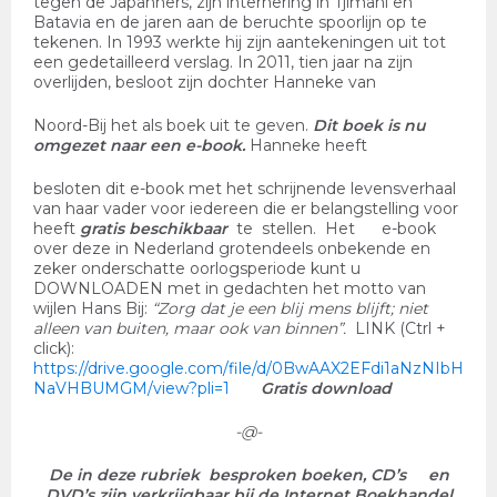
tegen de Japanners, zijn internering in Tjimahi en
Batavia en de jaren aan de beruchte spoorlijn op te
tekenen. In 1993 werkte hij zijn aantekeningen uit tot
een gedetailleerd verslag. In 2011, tien jaar na zijn
overlijden, besloot zijn dochter Hanneke van
Noord-Bij het als boek uit te geven.
Dit boek is nu
omgezet naar een e-book.
Hanneke heeft
besloten dit e-book met het schrijnende levensverhaal
van haar vader voor iedereen die er belangstelling voor
heeft
gratis beschikbaar
te stellen. Het e-book
over deze in Nederland grotendeels onbekende en
zeker onderschatte oorlogsperiode kunt u
DOWNLOADEN met in gedachten het motto van
wijlen Hans Bij:
“Zorg dat je een blij mens blijft; niet
alleen van buiten, maar ook van binnen”.
LINK (Ctrl +
click):
https://drive.google.com/file/d/0BwAAX2EFdi1aNzNIbH
NaVHBUMGM/view?pli=1
Gratis download
-@-
De in deze rubriek besproken boeken, CD’s en
DVD’s zijn verkrijgbaar bij de Internet Boekhandel