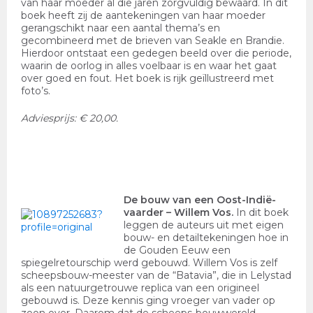
van haar moeder al die jaren zorgvuldig bewaard. In dit
boek heeft zij de aantekeningen van haar moeder
gerangschikt naar een aantal thema’s en
gecombineerd met de brieven van Seakle en Brandie.
Hierdoor ontstaat een gedegen beeld over die periode,
waarin de oorlog in alles voelbaar is en waar het gaat
over goed en fout. Het boek is rijk geïllustreerd met
foto’s.
Adviesprijs: € 20,00.
De bouw van een Oost-Indië-
vaarder
– Willem Vos.
In dit boek
leggen de auteurs uit met eigen
bouw- en detailtekeningen hoe in
de Gouden Eeuw een
spiegelretourschip werd gebouwd. Willem Vos is zelf
scheepsbouw-meester van de “Batavia”, die in Lelystad
als een natuurgetrouwe replica van een origineel
gebouwd is. Deze kennis ging vroeger van vader op