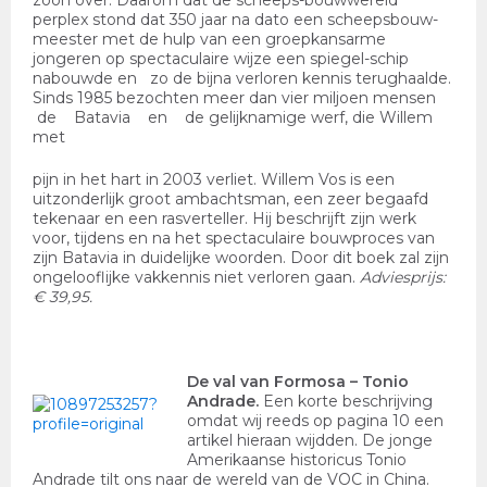
zoon over. Daarom dat de scheeps-bouwwereld
perplex stond dat 350 jaar na dato een scheepsbouw-
meester met de hulp van een groepkansarme
jongeren op spectaculaire wijze een spiegel-schip
nabouwde en zo de bijna verloren kennis terughaalde.
Sinds 1985 bezochten meer dan vier miljoen mensen
de Batavia en de gelijknamige werf, die Willem
met
pijn in het hart in 2003 verliet. Willem Vos is een
uitzonderlijk groot ambachtsman, een zeer begaafd
tekenaar en een rasverteller. Hij beschrijft zijn werk
voor, tijdens en na het spectaculaire bouwproces van
zijn Batavia in duidelijke woorden. Door dit boek zal zijn
ongelooflijke vakkennis niet verloren gaan.
Adviesprijs:
€ 39,95.
De val van Formosa
– Tonio
Andrade.
Een korte beschrijving
omdat wij reeds op pagina 10 een
artikel hieraan wijdden. De jonge
Amerikaanse historicus Tonio
Andrade tilt ons naar de wereld van de VOC in China.