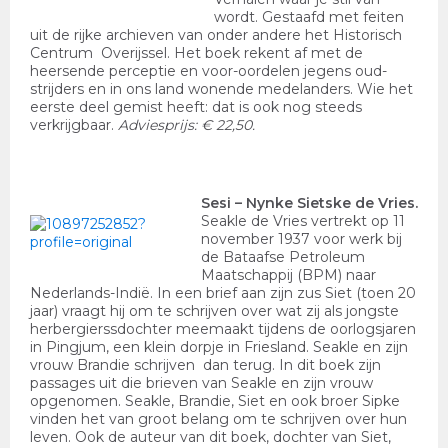
wordt. Gestaafd met feiten
uit de rijke archieven van onder andere het Historisch
Centrum Overijssel. Het boek rekent af met de
heersende perceptie en voor-oordelen jegens oud-
strijders en in ons land wonende medelanders. Wie het
eerste deel gemist heeft: dat is ook nog steeds
verkrijgbaar.
Adviesprijs: € 22,50.
Sesi
– Nynke Sietske de Vries.
Seakle de Vries vertrekt op 11
november 1937 voor werk bij
de Bataafse Petroleum
Maatschappij (BPM) naar
Nederlands-Indië. In een brief aan zijn zus Siet (toen 20
jaar) vraagt hij om te schrijven over wat zij als jongste
herbergierssdochter meemaakt tijdens de oorlogsjaren
in Pingjum, een klein dorpje in Friesland. Seakle en zijn
vrouw Brandie schrijven dan terug. In dit boek zijn
passages uit die brieven van Seakle en zijn vrouw
opgenomen. Seakle, Brandie, Siet en ook broer Sipke
vinden het van groot belang om te schrijven over hun
leven. Ook de auteur van dit boek, dochter van Siet,