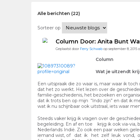
Alle berichten (22)
Sorteer op
Column Door: Anita Bunt Wat 
Geplaatst door
Ferry Schwab
op september 8, 2015
Column
Wat je uitzendt krij
Een uitspraak die zo waar is, maar waar ik toch
dat het zo werkt. Het lezen over de geschiede
familie-geschiedenis, het bezoeken en organis
dat ik trots ben op mijn “Indo zijn” en dat ik
wat ik nu schijnbaar ook uitstraal, iets waar m
Steeds vaker krijg ik vragen over de geschiede
begeleiding. En af en toe krijg ik ook via-via, 
Nederlands Indië. Zo ook een paar weken geled
iemand wist, of dat ik het zelf leuk vond, 