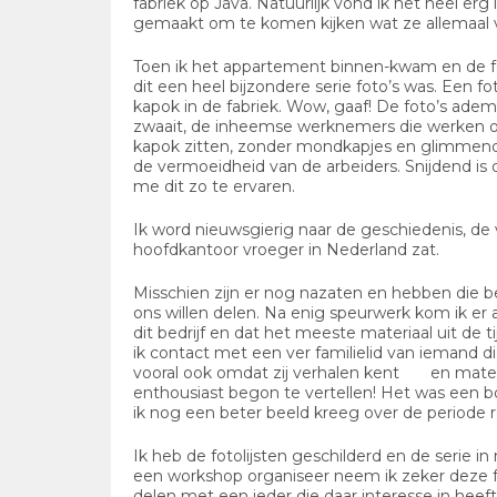
fabriek op Java. Natuurlijk vond ik het heel e
gemaakt om te komen kijken wat ze allemaal 
Toen ik het appartement binnen-kwam en de fot
dit een heel bijzondere serie foto’s was. Een
kapok in de fabriek. Wow, gaaf! De foto’s adem
zwaait, de inheemse werknemers die werken o
kapok zitten, zonder mondkapjes en glimmend
de vermoeidheid van de arbeiders. Snijdend is de
me dit zo te ervaren.
Ik word nieuwsgierig naar de geschiedenis, de 
hoofdkantoor vroeger in Nederland zat.
Misschien zijn er nog nazaten en hebben die be
ons willen delen. Na enig speurwerk kom ik er 
dit bedrijf en dat het meeste materiaal uit de t
ik contact met een ver familielid van iemand di
vooral ook omdat zij verhalen kent en materi
enthousiast begon te vertellen! Het was een 
ik nog een beter beeld kreeg over de periode 
Ik heb de fotolijsten geschilderd en de serie 
een workshop organiseer neem ik zeker deze f
delen met een ieder die daar interesse in heeft.