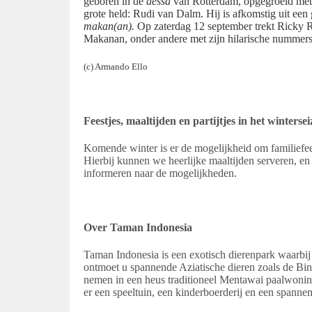
geboren in de
dessa
van Rotterdam, opgegroeid me
grote held: Rudi van Dalm. Hij is afkomstig uit ee
makan(an).
Op zaterdag 12 september trekt Ricky Ri
Makanan, onder andere met zijn hilarische nummers
(c) Armando Ello
Feestjes, maaltijden en partijtjes in het winterse
Komende winter is er de mogelijkheid om familiefee
Hierbij kunnen we heerlijke maaltijden serveren, en
informeren naar de mogelijkheden.
Over Taman Indonesia
Taman Indonesia is een exotisch dierenpark waarbij
ontmoet u spannende Aziatische dieren zoals de Bin
nemen in een heus traditioneel Mentawai paalwoning
er een speeltuin, een kinderboerderij en een spanne