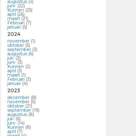
augustus
(3)
juni-
(22)
Kunnen
(25)
april
(26)
maart
(21)
Februari
(7)
januari
(5)
2024
november
(1)
oktober
(5)
september
(3)
augustus
(6)
juli-
(3)
juni-
(3)
Kunnen
(2)
april
(3)
maart
(1)
Februari
(3)
januari
(4)
2023
december
(8)
november
(5)
oktober
(21)
september
(19)
augustus
(8)
juli-
(6)
juni-
(14)
Kunnen
(8)
april
(7)
maart
(4)