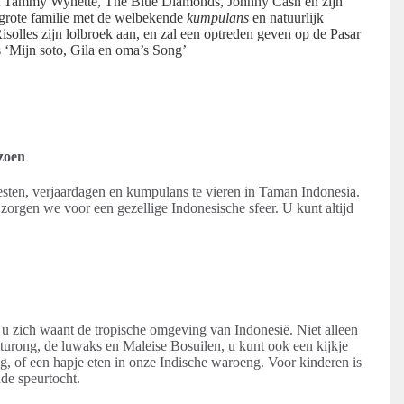
t Tammy Wynette, The Blue Diamonds, Johnny Cash en zijn
n grote familie met de welbekende
kumpulans
en natuurlijk
solles zijn lolbroek aan, en zal een optreden geven op de Pasar
 ‘Mijn soto, Gila en oma’s Song’
izoen
sten, verjaardagen en kumpulans te vieren in Taman Indonesia.
 zorgen we voor een gezellige Indonesische sfeer. U kunt altijd
 u zich waant de tropische omgeving van Indonesië. Niet alleen
turong, de luwaks en Maleise Bosuilen, u kunt ook een kijkje
, of een hapje eten in onze Indische waroeng. Voor kinderen is
nde speurtocht.