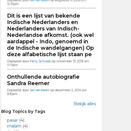
Geplaatst door
Jan de Keten
op augustus 31, 2018 om
12:51pm
Dit is een lijst van bekende
Indische Nederlanders en
Nederlanders van Indisch-
Nederlandse afkomst. (ook wel
aardappel - Indo, genoemd in
de Indische wandelgangen) Op
deze alfabetische lijst staan pe
Geplaatst door
Ferry Schwab
op november 13, 2019 om
11:15am
Onthullende autobiografie
Sandra Reemer
Geplaatst door
Jan de Keten
op december 2, 2014 om
9:30am
Bekijk alles
Blog Topics by Tags
pasar
(4)
malam
(4)