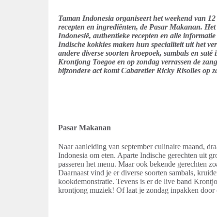
Taman Indonesia organiseert het weekend van 12 e
recepten en ingrediënten, de Pasar Makanan. Het 
Indonesië, authentieke recepten en alle informatie
Indische kokkies maken hun specialiteit uit het ve
andere diverse soorten kroepoek, sambals en saté i
Krontjong Toegoe en op zondag verrassen de zange
bijzondere act komt Cabaretier Ricky Risolles op z
Pasar Makanan
Naar aanleiding van september culinaire maand, dr
Indonesia om eten. Aparte Indische gerechten uit g
passeren het menu. Maar ook bekende gerechten zoals
Daarnaast vind je er diverse soorten sambals, kruid
kookdemonstratie. Tevens is er de live band Krontjo
krontjong muziek! Of laat je zondag inpakken door