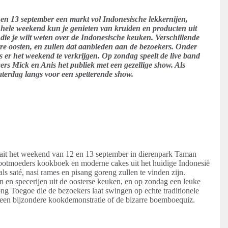
n 13 september een markt vol Indonesische lekkernijen,
hele weekend kun je genieten van kruiden en producten uit
 die je wilt weten over de Indonesische keuken. Verschillende
rre oosten, en zullen dat aanbieden aan de bezoekers. Onder
s er het weekend te verkrijgen. Op zondag speelt de live band
rs Mick en Anis het publiek met een gezellige show. Als
aterdag langs voor een spetterende show.
aait het weekend van 12 en 13 september in dierenpark Taman
rootmoeders kookboek en moderne cakes uit het huidige Indonesië
 saté, nasi rames en pisang goreng zullen te vinden zijn.
en en specerijen uit de oosterse keuken, en op zondag een leuke
ng Toegoe die de bezoekers laat swingen op echte traditionele
 een bijzondere kookdemonstratie of de bizarre boemboequiz.