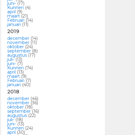
juni-
(17)
Kunnen
(4)
april
(9)
maart
(21)
Februari
(14)
januari
(11)
2019
december
(14)
november
(11)
oktober
(24)
september
(8)
augustus
(17)
juli-
(13)
juni-
(7)
Kunnen
(74)
april
(13)
maart
(9)
Februari
(7)
januari
(40)
2018
december
(46)
november
(36)
oktober
(18)
september
(16)
augustus
(22)
juli-
(18)
juni-
(13)
Kunnen
(24)
april
(30)