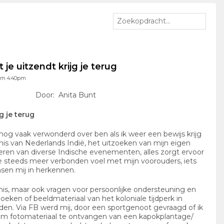
je uitzendt krijg je terug
 om 4:40pm
Door: Anita Bunt
g je terug
 nog vaak verwonderd over ben als ik weer een bewijs krijg
nis van Nederlands Indië, het uitzoeken van mijn eigen
eren van diverse Indische evenementen, alles zorgt ervoor
 me steeds meer verbonden voel met mijn voorouders, iets
ensen mij in herkennen.
nis, maar ook vragen voor persoonlijke ondersteuning en
boeken of beeldmateriaal van het koloniale tijdperk in
en. Via FB werd mij, door een sportgenoot gevraagd of ik
om fotomateriaal te ontvangen van een kapokplantage/