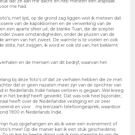
rg leuk dat ze aan me dacht en heb meteen een afspraak
voor me had.
o’s, met lijst, op de grond zag liggen wist ik meteen dat
 fotoserie van de kapokbomen en de verwerking van de
en een aparte sfeer uit, de blanke Tuan, die de scepter
nder zware omstandigheden, onder de pluizen van de
e armen van het zweet. De warmte is te voelen en ook
 stilte, het zwijgen, ik word er ook stil van, het beklemt
verhalen en de mensen van dit bedrijf, waarvan het
lang bij deze foto’s of dat ze verhalen hebben die ze met
achter dat er geen nazaten meer zijn van de oprichter van
ijd in Nederlands Indië helaas verloren is gegaan. Wel kreeg
e in het bedrijf heeft gewerkt. Dat was ook heel bijzonder,
aal heeft over de Nederlandse vestiging en ze zeer
boeiend en voor mij leerzaam telefoongesprek, waardoor
rond 1900 in Nederlands Indië.
in mijn huis opgehangen en als ik weer een evenement of
oto’s mee! Op die manier kan ik een stuk geschiedenis
 Zo stukje bij beetje draag ook ik mijn steentje bij om de