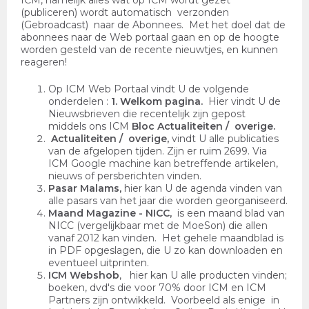
ICM, namelijk alles wat op ICM wordt gezet
(publiceren) wordt automatisch verzonden
(Gebroadcast) naar de Abonnees. Met het doel dat de
abonnees naar de Web portaal gaan en op de hoogte
worden gesteld van de recente nieuwtjes, en kunnen
reageren!
Op ICM Web Portaal vindt U de volgende
onderdelen :
1. Welkom pagina.
Hier vindt U de
Nieuwsbrieven die recentelijk zijn gepost
middels ons ICM
Bloc Actualiteiten / overige.
Actualiteiten / overige,
vindt U alle publicaties
van de afgelopen tijden. Zijn er ruim 2699. Via
ICM Google machine kan betreffende artikelen,
nieuws of persberichten vinden.
Pasar Malams,
hier kan U de agenda vinden van
alle pasars van het jaar die worden georganiseerd.
Maand Magazine - NICC,
is een maand blad van
NICC (vergelijkbaar met de MoeSon) die allen
vanaf 2012 kan vinden. Het gehele maandblad is
in PDF opgeslagen, die U zo kan downloaden en
eventueel uitprinten.
ICM Webshob
, hier kan U alle producten vinden;
boeken, dvd's die voor 70% door ICM en ICM
Partners zijn ontwikkeld. Voorbeeld als enige in