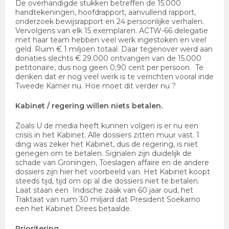
De overhandigde stukken betreffen de 15.000
handtekeningen, hoofdrapport, aanvullend rapport,
onderzoek bewijsrapport en 24 persoonlijke verhalen.
Vervolgens van elk 15 exemplaren. ACTW-66 delegatie
met haar team hebben veel werk ingestoken en veel
geld. Ruim € 1 miljoen totaal. Daar tegenover werd aan
donaties slechts € 29.000 ontvangen van de 15.000
petitonaire, dus nog geen 0,90 cent per persoon. Te
denken dat er nog veel werk is te verrichten vooral inde
Tweede Kamer nu. Hoe moet dit verder nu ?
Kabinet / regering willen niets betalen.
Zoals U de media heeft kunnen volgen is er nu een
crisis in het Kabinet. Alle dossiers zitten muur vast. 1
ding was zeker het Kabinet, dus de regering, is niet
genegen om te betalen. Signalen zijn duidelijk de
schade van Groningen, Toeslagen affaire en de andere
dossiers zijn hier het voorbeeld van. Het Kabinet koopt
steeds tijd, tijd om op al die dossiers niet te betalen.
Laat staan een Indische zaak van 60 jaar oud, het
Traktaat van ruim 30 miljard dat President Soekarno
een het Kabinet Drees betaalde.
Prioritering