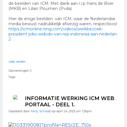
de beelden van ICM. Met dank aan r.i.p Hans de Boer
(MKB) en Lilian Ploumen (Pvda).
Hier de enige beelden van ICM, waar de Nederlandse
media bewust nadrukkelijk afwezig waren, respectloos!
https://icmonline.ning.com/videos/werkbezoek-
president-joko-widodo-van-rep-indonesia-aan-nederlan-
2
Lees verder…
Opmerkingen
0
Tags
INFORMATIE WERKING ICM WEB
PORTAAL - DEEL 1.
Geplaatst door
Ferry Schwab
op april 24, 2023 om 1:26pm