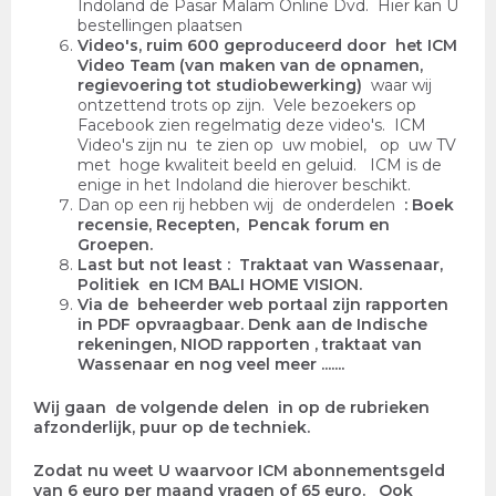
Indoland de Pasar Malam Online Dvd. Hier kan U
bestellingen plaatsen
Video's, ruim 600 geproduceerd door het ICM
Video Team (van maken van de opnamen,
regievoering tot studiobewerking)
waar wij
ontzettend trots op zijn. Vele bezoekers op
Facebook zien regelmatig deze video's. ICM
Video's zijn nu te zien op uw mobiel, op uw TV
met hoge kwaliteit beeld en geluid. ICM is de
enige in het Indoland die hierover beschikt.
Dan op een rij hebben wij de onderdelen
: Boek
recensie, Recepten, Pencak forum en
Groepen.
Last but not least : Traktaat van Wassenaar,
Politiek en ICM BALI HOME VISION.
Via de beheerder web portaal zijn rapporten
in PDF opvraagbaar. Denk aan de Indische
rekeningen, NIOD rapporten , traktaat van
Wassenaar en nog veel meer .......
Wij gaan de volgende delen in op de rubrieken
afzonderlijk, puur op de techniek.
Zodat nu weet U waarvoor ICM abonnementsgeld
van 6 euro per maand vragen of 65 euro. Ook