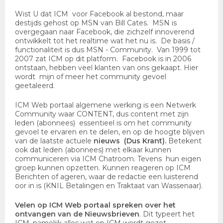
Wist U dat ICM voor Facebook al bestond, maar
destijds gehost op MSN van Bill Cates. MSN is
overgegaan naar Facebook, die zichzelf innoverend
ontwikkelt tot het realtime wat het nu is. De basis /
functionaliteit is dus MSN - Community. Van 1999 tot
2007 zat ICM op dit platform. Facebook is in 2006
ontstaan, hebben veel klanten van ons gekaapt. Hier
wordt mijn of meer het community gevoel
geetaleerd.
ICM Web portaal algemene werking is een Netwerk
Community waar CONTENT, dus content met zijn
leden (abonnees) essentieel is om het community
gevoel te ervaren en te delen, en op de hoogte blijven
van de laatste actuele
nieuws (Dus Krant).
Betekent
ook dat leden (abonnees) met elkaar kunnen
communiceren via ICM Chatroom. Tevens hun eigen
groep kunnen opzetten. Kunnen reageren op ICM
Berichten of ageren, waar de redactie een luisterend
oor in is (KNIL Betalingen en Traktaat van Wassenaar).
Velen op ICM Web portaal spreken over het
ontvangen van de Nieuwsbrieven
. Dit typeert het