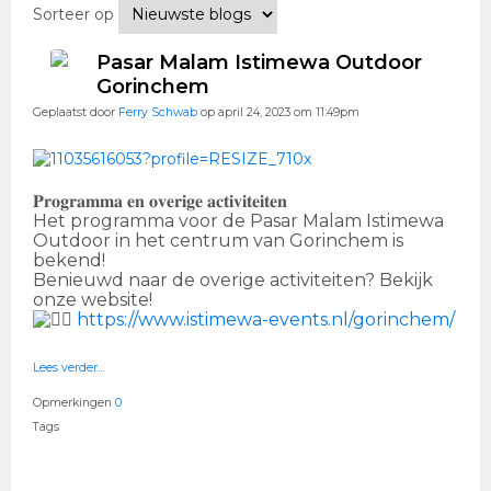
Sorteer op
Pasar Malam Istimewa Outdoor
Gorinchem
Geplaatst door
Ferry Schwab
op april 24, 2023 om 11:49pm
𝐏𝐫𝐨𝐠𝐫𝐚𝐦𝐦𝐚 𝐞𝐧 𝐨𝐯𝐞𝐫𝐢𝐠𝐞 𝐚𝐜𝐭𝐢𝐯𝐢𝐭𝐞𝐢𝐭𝐞𝐧
Het programma voor de Pasar Malam Istimewa
Outdoor in het centrum van Gorinchem is
bekend!
Benieuwd naar de overige activiteiten? Bekijk
onze website!
https://www.istimewa-events.nl/gorinchem/
Lees verder…
Opmerkingen
0
Tags