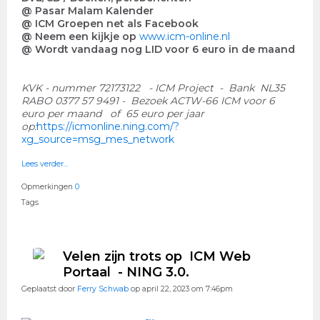
@ Pasar Malam Kalender
@ ICM Groepen net als Facebook
@ Neem een kijkje op
www.icm-online.nl
@ Wordt vandaag nog LID voor 6 euro in de maand
KVK - nummer 72173122 - ICM Project - Bank NL35
RABO 0377 57 9491 - Bezoek ACTW-66 ICM voor 6
euro per maand of 65 euro per jaar
op:
https://icmonline.ning.com/?
xg_source=msg_mes_network
Lees verder…
Opmerkingen
0
Tags
Velen zijn trots op ICM Web
Portaal - NING 3.0.
Geplaatst door
Ferry Schwab
op april 22, 2023 om 7:46pm