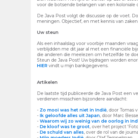
voor de botsende belangen van een koloniale 
De Java Post volgt de discussie op de voet. 
meningen. Objectief, en met kennis van zaken
Uw steun
Als een inhaalslag voor voorbije maanden vraag i
verblijdden me dit jaar al met een financiële bi
die anderen die meelezen om hetzelfde te do
Steun de Java Post! Uw bijdragen worden eno
HIER
vindt u mijn bankgegevens.
Artikelen
De laatste tijd publiceerde de Java Post een ve
verdienen misschien bijzondere aandacht:
-
Zo mooi was het niet in Indië
, door Tomas v
-
Ik geloofde alles uit Japan
, door Marc Bess
-
Waarom wij zo weinig van de oorlog in In
-
De kloof was te groot
, over het project 'Fot
-
De schuld van alles
, over de rol van de journa
-
Mijn moeders Indië
, door Olaf Tempelman.