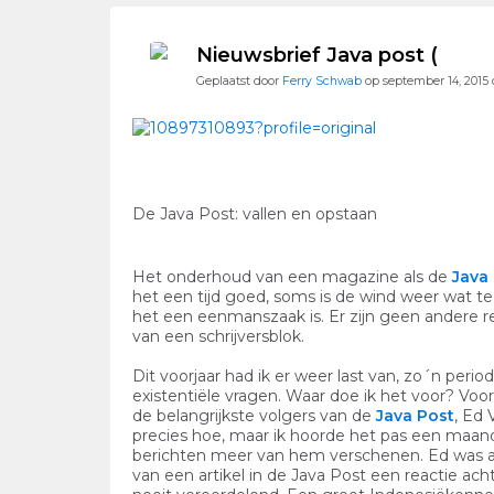
Nieuwsbrief Java post (
Geplaatst door
Ferry Schwab
op september 14, 2015
De
Java Post
: vallen en opstaan
Het onderhoud van een magazine als de
Java
het een tijd goed, soms is de wind weer wat teg
het een eenmanszaak is. Er zijn geen andere re
van een schrijversblok.
Dit voorjaar had ik er weer last van, zo´n per
existentiële vragen. Waar doe ik het voor? Vo
de belangrijkste volgers van de
Java Post
, Ed 
precies hoe, maar ik hoorde het pas een maand
berichten meer van hem verschenen. Ed was al
van een artikel in de Java Post een reactie ach