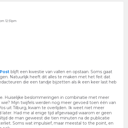
 om 12:51pm
 Post
blijft een kwestie van vallen en opstaan. Soms gaat
en. Natuurlijk heeft dit alles te maken met het feit dat
dacteuren die een tandje bijzetten als ik een keer last heb
iode. Huiselijke beslommeringen in combinatie met meer
or wie? Mijn twijfels werden nog meer gevoed toen één van
Vos uit Tilburg, kwam te overlijden. Ik weet niet meer
 later. Had me al enige tijd afgevraagd waarom er geen
tijd de man geweest die tien minuten na de publicatie
terliet. Soms wat impulsief, maar meestal to the point, en