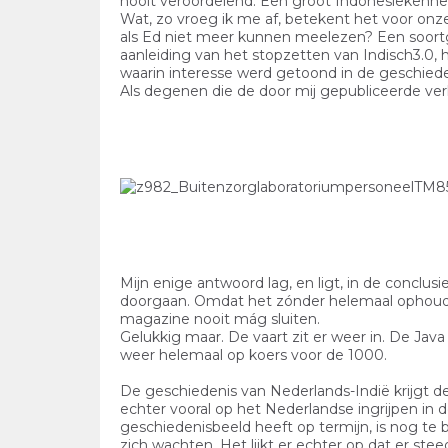
nooit veroordelend. Een groot Indonesiëkenne
Wat, zo vroeg ik me af, betekent het voor onz
als Ed niet meer kunnen meelezen? Een soortge
aanleiding van het stopzetten van Indisch3.0
waarin interesse werd getoond in de geschiede
Als degenen die de door mij gepubliceerde v
Mijn enige antwoord lag, en ligt, in de concl
doorgaan. Omdat het zónder helemaal ophoud
magazine nooit mág sluiten.
Gelukkig maar. De vaart zit er weer in. De Jav
weer helemaal op koers voor de 1000.
De geschiedenis van Nederlands-Indië krijgt de l
echter vooral op het Nederlandse ingrijpen in
geschiedenisbeeld heeft op termijn, is nog te 
zich wachten. Het lijkt er echter op dat er st