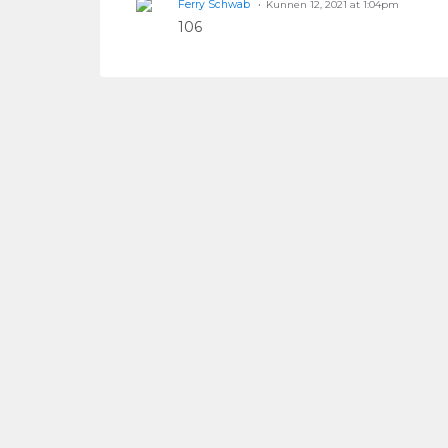
Ferry Schwab
Kunnen 12, 2021 at 1:04pm
106