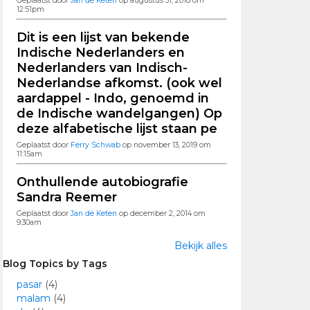
Geplaatst door
Jan de Keten
op augustus 31, 2018 om
12:51pm
Dit is een lijst van bekende
Indische Nederlanders en
Nederlanders van Indisch-
Nederlandse afkomst. (ook wel
aardappel - Indo, genoemd in
de Indische wandelgangen) Op
deze alfabetische lijst staan pe
Geplaatst door
Ferry Schwab
op november 13, 2019 om
11:15am
Onthullende autobiografie
Sandra Reemer
Geplaatst door
Jan de Keten
op december 2, 2014 om
9:30am
Bekijk alles
Blog Topics by Tags
pasar
(4)
malam
(4)