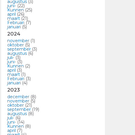
augustus
(3)
juni-
(22)
Kunnen
(25)
april
(26)
maart
(21)
Februari
(7)
januari
(5)
2024
november
(1)
oktober
(5)
september
(3)
augustus
(6)
juli-
(3)
juni-
(3)
Kunnen
(2)
april
(3)
maart
(1)
Februari
(3)
januari
(4)
2023
december
(8)
november
(5)
oktober
(21)
september
(19)
augustus
(8)
juli-
(6)
juni-
(14)
Kunnen
(8)
april
(7)
maart
(4)