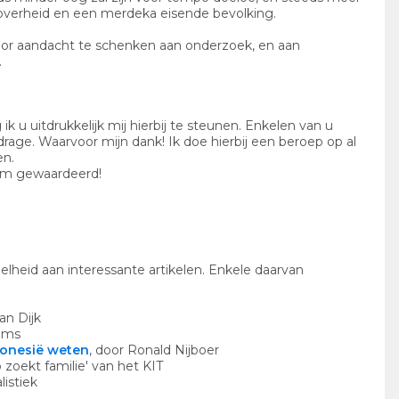
overheid en een merdeka eisende bevolking.
Door aandacht te schenken aan onderzoek, en aan
.
k u uitdrukkelijk mij hierbij te steunen. Enkelen van u
jdrage. Waarvoor mijn dank! Ik doe hierbij een beroep op al
en.
rm gewaardeerd!
elheid aan interessante artikelen. Enkele daarvan
an Dijk
ems
donesië weten
, door Ronald Nijboer
o zoekt familie' van het KIT
listiek