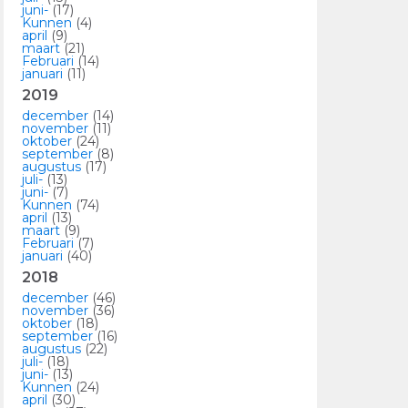
juni-
(17)
Kunnen
(4)
april
(9)
maart
(21)
Februari
(14)
januari
(11)
2019
december
(14)
november
(11)
oktober
(24)
september
(8)
augustus
(17)
juli-
(13)
juni-
(7)
Kunnen
(74)
april
(13)
maart
(9)
Februari
(7)
januari
(40)
2018
december
(46)
november
(36)
oktober
(18)
september
(16)
augustus
(22)
juli-
(18)
juni-
(13)
Kunnen
(24)
april
(30)