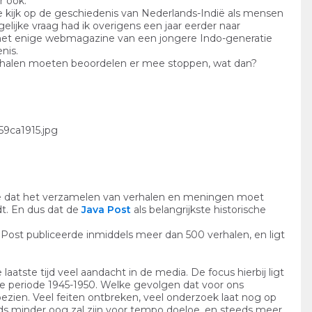
r ook.
e kijk op de geschiedenis van Nederlands-Indië als mensen
lijke vraag had ik overigens een jaar eerder naar
, het enige webmagazine van een jongere Indo-generatie
nis.
erhalen moeten beoordelen er mee stoppen, wat dan?
usie dat het verzamelen van verhalen en meningen moet
t. En dus dat de
Java Post
als belangrijkste historische
a Post publiceerde inmiddels meer dan 500 verhalen, en ligt
aatste tijd veel aandacht in de media. De focus hierbij ligt
 de periode 1945-1950. Welke gevolgen dat voor ons
bezien. Veel feiten ontbreken, veel onderzoek laat nog op
eeds minder oog zal zijn voor tempo doeloe, en steeds meer