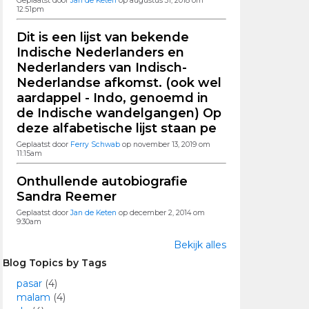
Geplaatst door
Jan de Keten
op augustus 31, 2018 om
12:51pm
Dit is een lijst van bekende
Indische Nederlanders en
Nederlanders van Indisch-
Nederlandse afkomst. (ook wel
aardappel - Indo, genoemd in
de Indische wandelgangen) Op
deze alfabetische lijst staan pe
Geplaatst door
Ferry Schwab
op november 13, 2019 om
11:15am
Onthullende autobiografie
Sandra Reemer
Geplaatst door
Jan de Keten
op december 2, 2014 om
9:30am
Bekijk alles
Blog Topics by Tags
pasar
(4)
malam
(4)