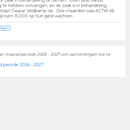
ze zaak in behandeling te nemen. Even later vanuit
 te hebben ontvangen, en de zaak is in behandeling .
t, stapt Caspar Veldkamp op. Drie maanden was ACTW-66
ijl ruim 15.000 op hun geld wachten.
Volgen
per maand periode 2026 - 2027 om opmerkingen toe te
 periode 2026 - 2027