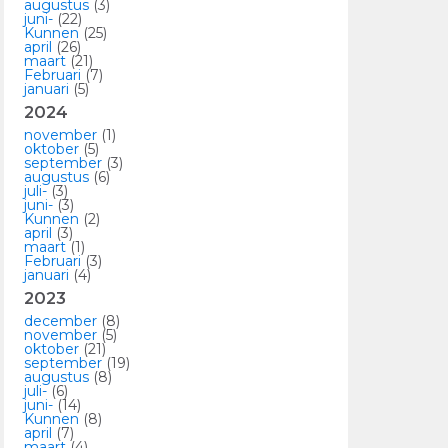
augustus
(3)
juni-
(22)
Kunnen
(25)
april
(26)
maart
(21)
Februari
(7)
januari
(5)
2024
november
(1)
oktober
(5)
september
(3)
augustus
(6)
juli-
(3)
juni-
(3)
Kunnen
(2)
april
(3)
maart
(1)
Februari
(3)
januari
(4)
2023
december
(8)
november
(5)
oktober
(21)
september
(19)
augustus
(8)
juli-
(6)
juni-
(14)
Kunnen
(8)
april
(7)
maart
(4)