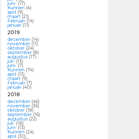
juni-
(17)
Kunnen
(4)
april
(9)
maart
(21)
Februari
(14)
januari
(11)
2019
december
(14)
november
(11)
oktober
(24)
september
(8)
augustus
(17)
juli-
(13)
juni-
(7)
Kunnen
(74)
april
(13)
maart
(9)
Februari
(7)
januari
(40)
2018
december
(46)
november
(36)
oktober
(18)
september
(16)
augustus
(22)
juli-
(18)
juni-
(13)
Kunnen
(24)
april
(30)