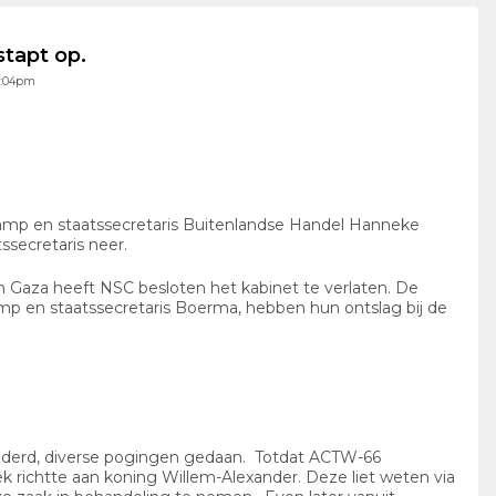
tapt op.
5:04pm
amp en staatssecretaris Buitenlandse Handel Hanneke
ssecretaris neer.
 in Gaza heeft NSC besloten het kabinet te verlaten. De
mp en staatssecretaris Boerma, hebben hun ontslag bij de
aderd, diverse pogingen gedaan. Totdat ACTW-66
k richtte aan koning Willem-Alexander. Deze liet weten via