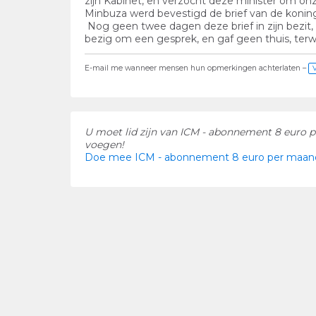
zijn Kabinet, en verzocht deze minister om on
Minbuza werd bevestigd de brief van de koning
Nog geen twee dagen deze brief in zijn bezi
bezig om een gesprek, en gaf geen thuis, terw
E-mail me wanneer mensen hun opmerkingen achterlaten –
U moet lid zijn van ICM - abonnement 8 euro 
voegen!
Doe mee ICM - abonnement 8 euro per maand