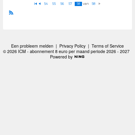
van
54
55
56
57
58
58
E
V
V
e
o
ol
rs
ri
g
t
g
e
R
n
S
d
e
S
Een probleem melden
|
Privacy Policy
|
Terms of Service
© 2026 ICM - abonnement 8 euro per maand periode 2026 - 2027
Powered by