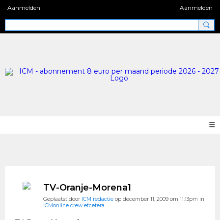
Aanmelden
Aanmelden
Photos 2.0
TV-Oranje-Morena1
Geplaatst door
ICM redactie
op december 11, 2009 om 11:13pm in
ICMonline crew etcetera