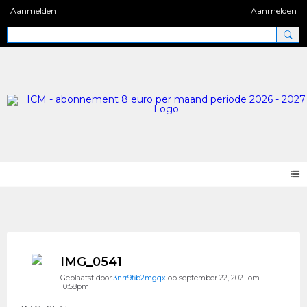
Aanmelden
Aanmelden
Photos 2.0
IMG_0541
Geplaatst door
3nrr9fib2mgqx
op september 22, 2021 om
10:58pm