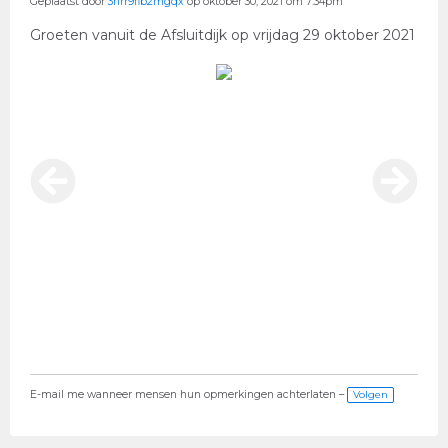
Geplaatst door
3nrr9fib2mgqx
op oktober 30, 2021 om 7:34pm
Groeten vanuit de Afsluitdijk op vrijdag 29 oktober 2021
E-mail me wanneer mensen hun opmerkingen achterlaten –
Volgen