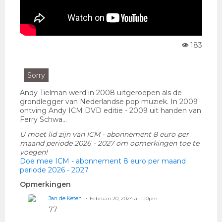
183
W
e
er
g
Sorry
a
v
Andy Tielman werd in 2008 uitgeroepen als de
e
n:
grondlegger van Nederlandse pop muziek. In 2009
ontving Andy ICM DVD editie - 2009 uit handen van
Ferry Schwa...
U moet lid zijn van ICM - abonnement 8 euro per
maand periode 2026 - 2027 om opmerkingen toe te
voegen!
Doe mee ICM - abonnement 8 euro per maand
periode 2026 - 2027
Opmerkingen
Jan de Keten
Februari 20, 2024 at 1:10pm
77