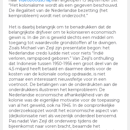
haar
videoboodschap
van afgelopen 13 september zei:
“Het kolonialisme wordt als een gegeven beschouwd.
De illegaliteit van de Nederlandse bezetting (het
kernprobleem) wordt niet onderzocht.”
Het is daarbij belangrijk om te benadrukken dat de
belangrijkste drijfveer om te koloniseren economisch
gewin is. In die zin is geweld slechts een middel om
toegang tot waardevolle grondstoffen af te dwingen.
Zoals Michael van Zeijl zijn presentatie begon: het
Nederlandse credo luidde niet voor niets “Indië
verloren, rampspoed geboren.” Van Zeijl’s onthulling
dat Indonesië tussen 1950-1956 een groot deel van de
4,5 miljard heeft betaald en daarmee deels voor de
kosten van de koloniale oorlog opdraaide, is niet
zomaar een interessant nieuwsfeitje voor in een
voetnoot. De betalingen van de onderdrukten aan de
onderdrukkers illustreren het kernprobleem: De
Nederlandse economische afhankelijkheid van de
kolonie was de eigenlijke motivatie voor de toepassing
van al het geweld, ook na 1945. In de oorspronkelijke
onderzoeksopzet wordt het economische aspect van
(de)kolonisatie niet als wezenlijk onderdeel benoemd.
Pas nadat Van Zeijl dit onderwerp tijdens de
bijeenkomst naar voren bracht, beaamde het