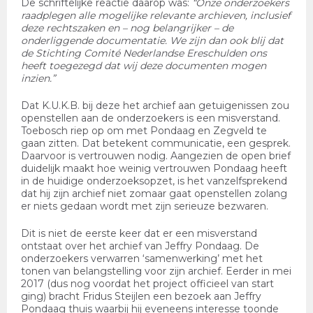
De schriftelijke reactie daarop was:
“Onze onderzoekers
raadplegen alle mogelijke relevante archieven, inclusief
deze rechtszaken en – nog belangrijker – de
onderliggende documentatie. We zijn dan ook blij dat
de Stichting Comité Nederlandse Ereschulden ons
heeft toegezegd dat wij deze documenten mogen
inzien.”
Dat K.U.K.B. bij deze het archief aan getuigenissen zou
openstellen aan de onderzoekers is een misverstand.
Toebosch riep op om met Pondaag en Zegveld te
gaan zitten. Dat betekent communicatie, een gesprek.
Daarvoor is vertrouwen nodig. Aangezien de open brief
duidelijk maakt hoe weinig vertrouwen Pondaag heeft
in de huidige onderzoeksopzet, is het vanzelfsprekend
dat hij zijn archief niet zomaar gaat openstellen zolang
er niets gedaan wordt met zijn serieuze bezwaren.
Dit is niet de eerste keer dat er een misverstand
ontstaat over het archief van Jeffry Pondaag. De
onderzoekers verwarren ‘samenwerking’ met het
tonen van belangstelling voor zijn archief. Eerder in mei
2017 (dus nog voordat het project officieel van start
ging) bracht Fridus Steijlen een bezoek aan Jeffry
Pondaag thuis waarbij hij eveneens interesse toonde