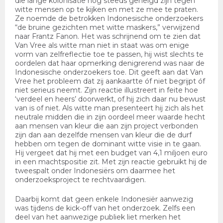
die lange kolonisatie nog steeds geneigd zijn tegen
witte mensen op te kijken en met ze mee te praten.
Ze noemde de betrokken Indonesische onderzoekers
“de bruine gezichten met witte maskers,” verwijzend
naar Frantz Fanon. Het was schrijnend om te zien dat
Van Vree als witte man niet in staat was om enige
vorm van zelfreflectie toe te passen, hij wist slechts te
oordelen dat haar opmerking denigrerend was naar de
Indonesische onderzoekers toe. Dit geeft aan dat Van
Vree het probleem dat zij aankaartte óf niet begrijpt óf
niet serieus neemt. Zijn reactie illustreert in feite hoe
‘verdeel en heers’ doorwerkt, of hij zich daar nu bewust
van is of niet. Als witte man presenteert hij zich als het
neutrale midden die in zijn oordeel meer waarde hecht
aan mensen van kleur die aan zijn project verbonden
zijn dan aan dezelfde mensen van kleur die de durf
hebben om tegen de dominant witte visie in te gaan.
Hij vergeet dat hij met een budget van 4,1 miljoen euro
in een machtspositie zit. Met zijn reactie gebruikt hij de
tweespalt onder Indonesiërs om daarmee het
onderzoeksproject te rechtvaardigen.
Daarbij komt dat geen enkele Indonesiër aanwezig
was tijdens de kick-off van het onderzoek. Zelfs een
deel van het aanwezige publiek liet merken het