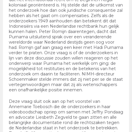
koloniaal georiënteerd is. Hij stelde dat de uitkomst van
het onderzoek hoe dan ook juridische consequentie zal
hebben als het gaat om compensaties. Zelfs als de
onderzoekers 1949 aanhouden dan betekent dit dat
Indonesiërs via een Nederlandse rechtbank hun gelijk
kunnen halen. Peter Romijn daarentegen, dacht dat
Purnama uitsluitend sprak over een veranderende
wereldorde waar Nederland destijds geen oog voor
had. Romijn gaf aan graag een keer met Hadi Purnama
verder te praten. Onze vraag is of de onderzoekers in
lijn van deze discussie zouden willen reageren op het
onderwerp waar Purnama het werkelijk om ging: de
mogelijkheid tot restituties en de betekenis van het
onderzoek om daarin te faciliteren. NIMH-directeur
Schoenmaker stelde immers dat zij niet per se de staat
vertegenwoordigen maar dat zij als wetenschappers
een onafhankelijke positie innemen.
Deze vraag sluit ook aan op het voorstel van
Annemarie Toebosch die de onderzoekers in haar
videoboodschap opriep om samen met Jeffry Pondaag
en advocate Liesbeth Zegveld te gaan zitten en alle
belangrijke documentatie rond de rechtszaken tegen
de Nederlandse staat in het onderzoek te betrekken.