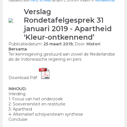
Geplaatst door
Ferry Schwab
op april 2, 2019 om 5:06pm in
Voorbeeldtitel
Verslag
Rondetafelgesprek 31
januari 2019 - Apartheid
‘Kleur-ontkennend’
Publicatiedatum:
25 maart 2019,
Door:
Histori
Bersama
Ter kennisgeving gestuurd aan zowel de Nederlandse
als de Indonesische regering en pers
Download Pdf:
INHOUD:
Inleiding
1: Focus van het onderzoek
2: Soevereiniteit en restitutie
3: Apartheid
4. Alternatief schrijversteam synthese
Conclusie