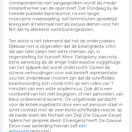
correspondentie niet aangesproken wordt als mede-
initiatiefnemer van de open brief. Dat Pondaag bij de
tweede publieke bijeenkomst, na een lange,
moeizame mailwisseling, wél tienminuten spreektijd
kreeg kan al helemaal niet als excuus dienen voor het
feit dat hij allereerst werd buitengesloten.
Ten slotte is het tekenend dat het de onderzoekers
blijkbaar niet is opgevallen dat de belangrijkste critici
die aan tafel zaten niet-witte mensen zijn, in
tegenstelling tot hunzelf. Mevr. Pattipilohy was nota
bene aanwezig als de enige Indonesische ooggetuige
van het tijdperk dat wordt onderzocht. Gezien de
scheve verhoudingen voor wat betreft representatie
zou het ondenkbaar moeten zijn dat de schriftelijke
beantwoording zich vooral richt op een video van 7
minuten van een witte academicus. Ook dit is een
voorbeeld van het niet begrijpen, of niet aanvoelen, van
kleur-ontkennend racisme. De uitgebreide aandacht
voor de kritiek ingebracht door een wit persoon staat in
schril contrast met de zeer korte schriftelijke reactie op
de harde eisen die Michael van Zeijl (De Grauwe Eeuw)
tijdens het gesprek deed.
(Overigens heeft De Grauwe
Eeuw naar aanleiding hiervan zelf
een
antwoord
gestuurd.)