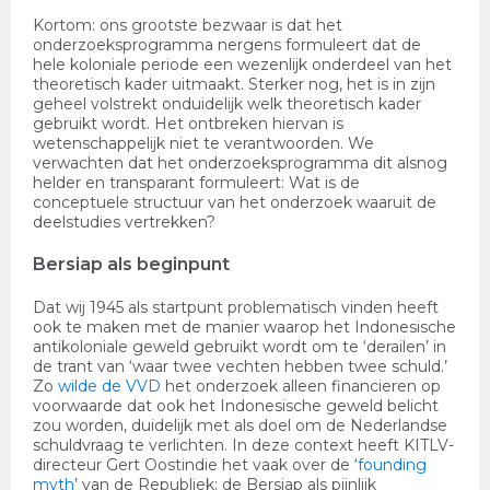
Kortom: ons grootste bezwaar is dat het
onderzoeksprogramma nergens formuleert dat de
hele koloniale periode een wezenlijk onderdeel van het
theoretisch kader uitmaakt. Sterker nog, het is in zijn
geheel volstrekt onduidelijk welk theoretisch kader
gebruikt wordt. Het ontbreken hiervan is
wetenschappelijk niet te verantwoorden. We
verwachten dat het onderzoeksprogramma dit alsnog
helder en transparant formuleert: Wat is de
conceptuele structuur van het onderzoek waaruit de
deelstudies vertrekken?
Bersiap als beginpunt
Dat wij 1945 als startpunt problematisch vinden heeft
ook te maken met de manier waarop het Indonesische
antikoloniale geweld gebruikt wordt om te ‘derailen’ in
de trant van ‘waar twee vechten hebben twee schuld.’
Zo
wilde de VVD
het onderzoek alleen financieren op
voorwaarde dat ook het Indonesische geweld belicht
zou worden, duidelijk met als doel om de Nederlandse
schuldvraag te verlichten. In deze context heeft KITLV-
directeur Gert Oostindie het vaak over de
‘
founding
myth
’ van de Republiek: de Bersiap als pijnlijk