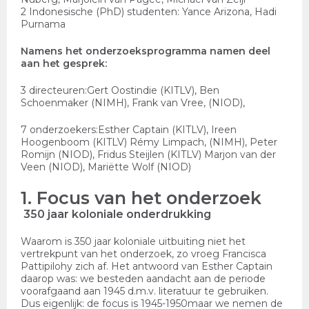
2 Indonesische (PhD) studenten
: Yance Arizona, Hadi
Purnama
Namens het onderzoeksprogramma namen deel
aan het gesprek:
3 directeuren:
Gert Oostindie (KITLV), Ben
Schoenmaker (NIMH), Frank van Vree, (NIOD),
7 onderzoekers:
Esther Captain (KITLV), Ireen
Hoogenboom (KITLV) Rémy Limpach, (NIMH), Peter
Romijn (NIOD), Fridus Steijlen (KITLV) Marjon van der
Veen (NIOD), Mariëtte Wolf (NIOD)
1. Focus van het onderzoek
350 jaar koloniale onderdrukking
Waarom is 350 jaar koloniale uitbuiting niet het
vertrekpunt van het onderzoek, zo vroeg Francisca
Pattipilohy zich af. Het antwoord van Esther Captain
daarop was: we besteden aandacht aan de periode
voorafgaand aan 1945 d.m.v. literatuur te gebruiken.
Dus eigenlijk: de focus is 1945-1950maar we nemen de