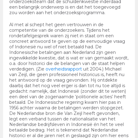
onderzoeksteam dat de schuldenkwestie inderdaad
een belangrijk onderwerp is en dat het toegevoegd
zou worden aan het onderzoeksprogramma.
Al met al schept het geen vertrouwen in de
competentie van de onderzoekers. Tijdens het
rondetafelgesprek waren zij niet in staat om een
concreet antwoord te geven op de eenvoudige vraag
of Indonesië nu wel of niet betaald had. De
Indonesische betalingen aan Nederland zijn geen
ingewikkelde kwestie, dat is wat er van gemaakt wordt,
o.a. door historici die de belangen van de staat helpen
verdedigen. (Zie
overheidsrapport
uit 2004.)
Michael
van Zeijl, die geen professioneel historicus is, heeft nu
het antwoord op de vraag gevonden. Hij ontdekte
daarbij dat het nog veel erger is dan tot nu toe altijd is
gedacht: namelijk, dat Indonesië (zonder dit te weten)
een deel van de zogenaamde ‘politionele acties’ heeft
betaald. De Indonesische regering kwam hier pas in
1956 achter waarna de betalingen werden stopgezet.
De Nederlandse bron die Van Zeijl heeft gevonden,
legt een verband tussen de nationalisatie van het
Nederlandse bedrijfsleven in Indonesië én het te veel
betaalde bedrag. Het is tekenend dat Nederlandse
historici er al die jaren niet in geslaagd zijn om hier eens