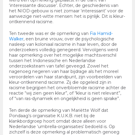
werd een opmerking geplaatst in de trant van
‘interessante discussie’. Echter, de geschiedenis van
het NIOD-gebouw is niet zomaar ‘interessant’ voor de
aanwezige niet-witte mensen: het is pijnlijk. Dit is kleur-
ontkennend racisme.
Ten tweede was er de opmerking van
Fia Hamid-
Walker
, een bruine vrouw, over de psychologische
nasleep van koloniaal racisme in haar leven, door de
onderzoekers volledig genegeerd. Vervolgens werd
haar opmerking over het mogelijke machtsverschil
tussen het Indonesische en Nederlandse
onderzoeksteam van tafel geveegd. Zowel het
nagenoeg negeren van haar bijdrage als het moreel
veroordelen van haar standpunt, zijn voorbeelden van
kleur-ontkennend racisme. Zij die opgeleid zijn in
racisme begrijpen het onverbloemde racisme achter de
reactie “wij zien geen kleur”, of “kleur is niet relevant”,
of “van ras-dynamiek en ongelijkheid is geen sprake”.
Ten derde de opmerking van Mariëtte Wolf dat
Pondaag’s organisatie K.U.K.B. niet bij de
klankbordgroep hoort omdat deze alleen voor
Nederlandse ‘umbrella-organisaties’ bedoeld is. Op
zichzelf is deze opmerking al problematisch genoeg