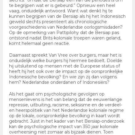
slechts: “omdat de Bersiap een van die periodes is om
te begrijpen wat er is gebeurd.” Opnieuw een heel
vaag, onduidelijk antwoord. Want wat denkt hij te
kunnen begrijpen van de Bersiap als hij het Indonesisch
geweld slechts presenteert als chronologische
voorgeschiedenis van Nederlandse oorlogsmisdaden?
Op de opmerking van Pattipilohy dat de Bersiap pas
ontstond nadat Brits-koloniale troepen waren geland,
komt helemaal geen reactie.
Daarnaast spreekt Van Vree over burgers, maar het is
onduidelijk welke burgers hij hiermee bedoelt. Doelde
hij uitsluitend op mensen met de Europese status of
heeft hij het ook over de impact op de oorspronkelijke
Indonesische bevolking? En wie zijn zij dan volgens
hem? Nederlandse onderdanen of Indonesiërs?
Als het gaat om psychologische gevolgen op
mensenlevens is het van belang dat de eeuwenlange
repressie, uitbuiting, racisme, seksisme en de verdeel-
en heerspolitiek van het Nederlandse koloniale regime
op de lokale, oorspronkelijke bevolking in kaart wordt
gebracht. Juist in het kader van het Bersiap-onderzoek
kan de psychologische impact van 350 jaar koloniale
overheersing niet zomaar als bijzaak dienen. Toen