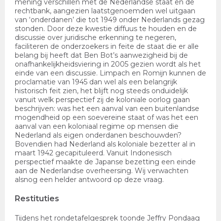
mening verschillen met de Nederlandse staat en de
rechtbank, aangezien laatstgenoemden wel uitgaan
van ‘onderdanen’ die tot 1949 onder Nederlands gezag
stonden. Door deze kwestie diffuus te houden en de
discussie over juridische erkenning te negeren,
faciliteren de onderzoekers in feite de staat die er alle
belang bij heeft dat Ben Bot’s aanwezigheid bij de
onafhankelijkheidsviering in 2005 gezien wordt als het
einde van een discussie. Limpach en Romijn kunnen de
proclamatie van 1945 dan wel als een belangrijk
historisch feit zien, het blijft nog steeds onduidelijk
vanuit welk perspectief zij de koloniale oorlog gaan
beschrijven: was het een aanval van een buitenlandse
mogendheid op een soevereine staat of was het een
aanval van een koloniaal regime op mensen die
Nederland als eigen onderdanen beschouwden?
Bovendien had Nederland als koloniale bezetter al in
maart 1942 gecapituleerd. Vanuit Indonesisch
perspectief maakte de Japanse bezetting een einde
aan de Nederlandse overheersing. Wij verwachten
alsnog een helder antwoord op deze vraag.
Restituties
Tijdens het rondetafelgesprek toonde Jeffry Pondaag