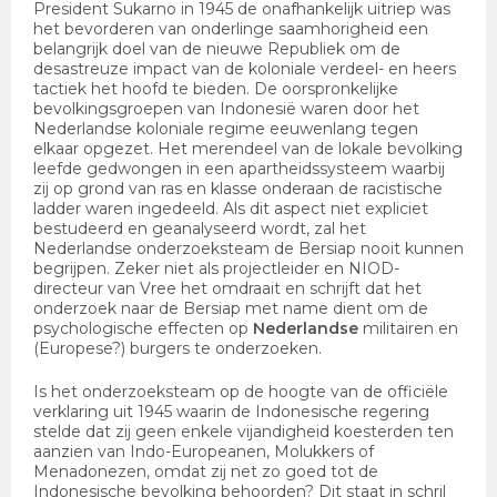
President Sukarno in 1945 de onafhankelijk uitriep was
het bevorderen van onderlinge saamhorigheid een
belangrijk doel van de nieuwe Republiek om de
desastreuze impact van de koloniale verdeel- en heers
tactiek het hoofd te bieden. De oorspronkelijke
bevolkingsgroepen van Indonesië waren door het
Nederlandse koloniale regime eeuwenlang tegen
elkaar opgezet. Het merendeel van de lokale bevolking
leefde gedwongen in een apartheidssysteem waarbij
zij op grond van ras en klasse onderaan de racistische
ladder waren ingedeeld. Als dit aspect niet expliciet
bestudeerd en geanalyseerd wordt, zal het
Nederlandse onderzoeksteam de Bersiap nooit kunnen
begrijpen. Zeker niet als projectleider en NIOD-
directeur van Vree het omdraait en schrijft dat het
onderzoek naar de Bersiap met name dient om de
psychologische effecten op
Nederlandse
militairen en
(Europese?) burgers te onderzoeken.
Is het onderzoeksteam op de hoogte van de officiële
verklaring uit 1945 waarin de Indonesische regering
stelde dat zij geen enkele vijandigheid koesterden ten
aanzien van Indo-Europeanen, Molukkers of
Menadonezen, omdat zij net zo goed tot de
Indonesische bevolking behoorden? Dit staat in schril