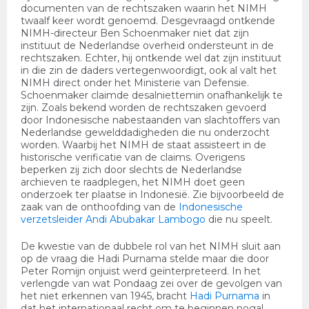
documenten van de rechtszaken waarin het NIMH
twaalf keer wordt genoemd. Desgevraagd ontkende
NIMH-directeur Ben Schoenmaker niet dat zijn
instituut de Nederlandse overheid ondersteunt in de
rechtszaken. Echter, hij ontkende wel dat zijn instituut
in die zin de daders vertegenwoordigt, ook al valt het
NIMH direct onder het Ministerie van Defensie.
Schoenmaker claimde desalniettemin onafhankelijk te
zijn. Zoals bekend worden de rechtszaken gevoerd
door Indonesische nabestaanden van slachtoffers van
Nederlandse gewelddadigheden die nu onderzocht
worden. Waarbij het NIMH de staat assisteert in de
historische verificatie van de claims. Overigens
beperken zij zich door slechts de Nederlandse
archieven te raadplegen, het NIMH doet geen
onderzoek ter plaatse in Indonesië. Zie bijvoorbeeld de
zaak van de onthoofding van de
Indonesische
verzetsleider Andi Abubakar Lambogo
die nu speelt.
De kwestie van de dubbele rol van het NIMH sluit aan
op de vraag die Hadi Purnama stelde maar die door
Peter Romijn onjuist werd geïnterpreteerd. In het
verlengde van wat Pondaag zei over de gevolgen van
het niet erkennen van 1945, bracht
Hadi Purnama
in
dat het internationaal recht om te beginnen nogal