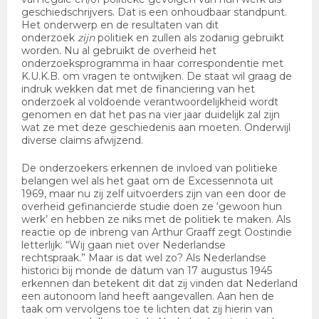
geschiedschrijvers. Dat is een onhoudbaar standpunt.
Het onderwerp en de resultaten van dit
onderzoek
zijn
politiek en zullen als zodanig gebruikt
worden. Nu al gebruikt de overheid het
onderzoeksprogramma in haar correspondentie met
K.U.K.B. om vragen te ontwijken. De staat wil graag de
indruk wekken dat met de financiering van het
onderzoek al voldoende verantwoordelijkheid wordt
genomen en dat het pas na vier jaar duidelijk zal zijn
wat ze met deze geschiedenis aan moeten. Onderwijl
diverse claims afwijzend.
De onderzoekers erkennen de invloed van politieke
belangen wel als het gaat om de Excessennota uit
1969, maar nu zij zelf uitvoerders zijn van een door de
overheid gefinancierde studie doen ze ‘gewoon hun
werk’ en hebben ze niks met de politiek te maken. Als
reactie op de inbreng van Arthur Graaff zegt Oostindie
letterlijk: “Wij gaan niet over Nederlandse
rechtspraak.” Maar is dat wel zo? Als Nederlandse
historici bij monde de datum van 17 augustus 1945
erkennen dan betekent dit dat zij vinden dat Nederland
een autonoom land heeft aangevallen. Aan hen de
taak om vervolgens toe te lichten dat zij hierin van