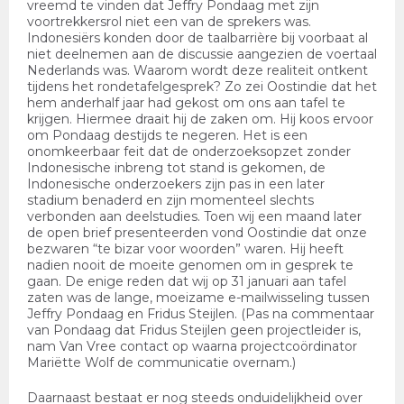
vreemd te vinden dat Jeffry Pondaag met zijn
voortrekkersrol niet een van de sprekers was.
Indonesiërs konden door de taalbarrière bij voorbaat al
niet deelnemen aan de discussie aangezien de voertaal
Nederlands was. Waarom wordt deze realiteit ontkent
tijdens het rondetafelgesprek? Zo zei Oostindie dat het
hem anderhalf jaar had gekost om ons aan tafel te
krijgen. Hiermee draait hij de zaken om. Hij koos ervoor
om Pondaag destijds te negeren. Het is een
onomkeerbaar feit dat de onderzoeksopzet zonder
Indonesische inbreng tot stand is gekomen, de
Indonesische onderzoekers zijn pas in een later
stadium benaderd en zijn momenteel slechts
verbonden aan deelstudies. Toen wij een maand later
de open brief presenteerden vond Oostindie dat onze
bezwaren “te bizar voor woorden” waren. Hij heeft
nadien nooit de moeite genomen om in gesprek te
gaan. De enige reden dat wij op 31 januari aan tafel
zaten was de lange, moeizame e-mailwisseling tussen
Jeffry Pondaag en Fridus Steijlen. (Pas na commentaar
van Pondaag dat Fridus Steijlen geen projectleider is,
nam Van Vree contact op waarna projectcoördinator
Mariëtte Wolf de communicatie overnam.)
Daarnaast bestaat er nog steeds onduidelijkheid over