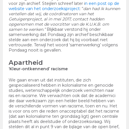
voor zijn archief. Steijlen schreef later
i
n een post op de
website van het onderzoeksproject
: “
dan had ik kunnen
vertellen dat wij, de coördinatoren van het
Getuigenproject, al in mei 2017, contact hadden
opgenomen met de voorzitter van de K.U.K.B. om
samen te werken.”
Blijkbaar verstond hij onder
samenwerking dat Pondaag zijn archief beschikbaar
stelde aan een onderzoek dat hij bij voorbaat niet
vertrouwde. Terwijl het woord ‘samenwerking’ volgens
Pondaag nooit is gevallen.
Apartheid
‘Kleur-ontkennend’ racisme
We gaan ervan uit dat instituten, die zich
gespecialiseerd hebben in kolonialisme en genocide
studies, wetenschappelijk onderzoek verrichten naar
ras en racisme. We verwachten ook dat de academici
die daar werkzaam zijn een helder beeld hebben van
de verschillende vormen van racisme, toen en nu. Het
is voor ons om die reden onacceptabel dat het racisme
(dat aan kolonialisme ten grondslag ligt) geen centrale
plaats heeft als deelstudie of onderzoeksvraag. Wij
stelden dit al in punt 9 van de bijlage van de open brief,