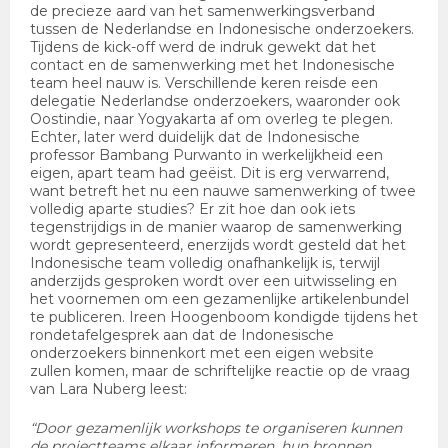
de precieze aard van het samenwerkingsverband
tussen de Nederlandse en Indonesische onderzoekers.
Tijdens de kick-off werd de indruk gewekt dat het
contact en de samenwerking met het Indonesische
team heel nauw is. Verschillende keren reisde een
delegatie Nederlandse onderzoekers, waaronder ook
Oostindie, naar Yogyakarta af om overleg te plegen.
Echter, later werd duidelijk dat de Indonesische
professor Bambang Purwanto in werkelijkheid een
eigen, apart team had geëist. Dit is erg verwarrend,
want betreft het nu een nauwe samenwerking of twee
volledig aparte studies? Er zit hoe dan ook iets
tegenstrijdigs in de manier waarop de samenwerking
wordt gepresenteerd, enerzijds wordt gesteld dat het
Indonesische team volledig onafhankelijk is, terwijl
anderzijds gesproken wordt over een uitwisseling en
het voornemen om een gezamenlijke artikelenbundel
te publiceren. Ireen Hoogenboom kondigde tijdens het
rondetafelgesprek aan dat de Indonesische
onderzoekers binnenkort met een eigen website
zullen komen, maar de schriftelijke reactie op de vraag
van Lara Nuberg leest:
“Door gezamenlijk workshops te organiseren kunnen
de projectteams elkaar informeren, hun bronnen,