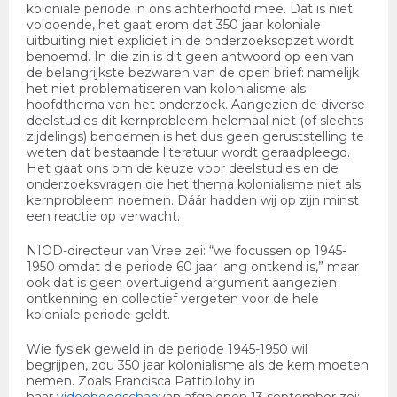
koloniale periode in ons achterhoofd mee. Dat is niet
voldoende, het gaat erom dat 350 jaar koloniale
uitbuiting niet expliciet in de onderzoeksopzet wordt
benoemd. In die zin is dit geen antwoord op een van
de belangrijkste bezwaren van de open brief: namelijk
het niet problematiseren van kolonialisme als
hoofdthema van het onderzoek. Aangezien de diverse
deelstudies dit kernprobleem helemaal niet (of slechts
zijdelings) benoemen is het dus geen geruststelling te
weten dat bestaande literatuur wordt geraadpleegd.
Het gaat ons om de keuze voor deelstudies en de
onderzoeksvragen die het thema kolonialisme niet als
kernprobleem noemen. Dáár hadden wij op zijn minst
een reactie op verwacht.
NIOD-directeur van Vree zei: “we focussen op 1945-
1950 omdat die periode 60 jaar lang ontkend is,” maar
ook dat is geen overtuigend argument aangezien
ontkenning en collectief vergeten voor de hele
koloniale periode geldt.
Wie fysiek geweld in de periode 1945-1950 wil
begrijpen, zou 350 jaar kolonialisme als de kern moeten
nemen. Zoals Francisca Pattipilohy in