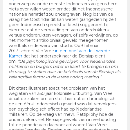
onderwerp waar de meeste Indonesiërs volgens hem
niets over willen weten omdat dit het Indonesische
nationale narratief zou ondergraven.
Nog los van de
vraag hoe Oostindie dit kan weten (aangezien hij zelf
geen Indonesisch spreekt of leest) suggereert hij
hiermee dat de verhoudingen van onderdrukkers
versus onderdrukten vervagen, of zelfs verdwijnen, op
het moment antikoloniaal geweld meegenomen
wordt als onderwerp van studie. Op9 februari
2017 schreef Van Vree
in een brief aan de Tweede
Kamer
dat het onderzoek naar de Bersiap dient
om:
“
De psychologische gevolgen voor Nederlandse
militairen en burgers beter in kaart te brengen en om
de vraag te stellen naar de betekenis van de Bersiap als
belangrijke factor in de latere oorlogvoering.”
Dit citaat illustreert exact het probleem van het
weglaten van 350 jaar koloniale uitbuiting. Van Vree
draait de zaken om en stelt hier dat er chronologisch
gezien éérst Indonesisch geweld was dat vervolgens
een psychologisch effect had op Nederlandse
militairen. Op de vraag van mevr. Pattipilohy hoe de
onderzoekers het Bersiap-geweld zien in verhouding
tot de periode van daarvoor antwoordt Van Vree