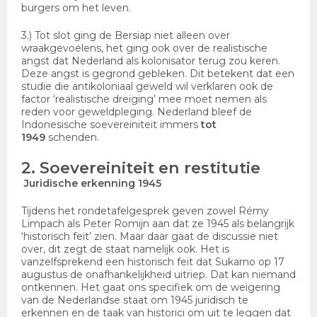
burgers om het leven.
3.) Tot slot ging de Bersiap niet alleen over
wraakgevoelens, het ging ook over de realistische
angst dat Nederland als kolonisator terug zou keren.
Deze angst is gegrond gebleken. Dit betekent dat een
studie die antikoloniaal geweld wil verklaren ook de
factor ‘realistische dreiging’ mee moet nemen als
reden voor geweldpleging. Nederland bleef de
Indonesische soevereiniteit immers
tot
1949
schenden.
2. Soevereiniteit en restitutie
Juridische erkenning 1945
Tijdens het rondetafelgesprek geven zowel Rémy
Limpach als Peter Romijn aan dat ze 1945 als belangrijk
‘historisch feit’ zien. Maar daar gaat de discussie niet
over, dit zegt de staat namelijk ook. Het is
vanzelfsprekend een historisch feit dat Sukarno op 17
augustus de onafhankelijkheid uitriep. Dat kan niemand
ontkennen. Het gaat ons specifiek om de weigering
van de Nederlandse staat om 1945 juridisch te
erkennen en de taak van historici om uit te leggen dat