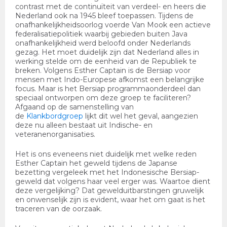
contrast met de continuïteit van verdeel- en heers die
Nederland ook na 1945 bleef toepassen. Tijdens de
onafhankelijkheidsoorlog voerde Van Mook een actieve
federalisatiepolitiek waarbij gebieden buiten Java
onafhankelijkheid werd beloofd onder Nederlands
gezag. Het moet duidelijk zijn dat Nederland alles in
werking stelde om de eenheid van de Republiek te
breken. Volgens Esther Captain is de Bersiap voor
mensen met Indo-Europese afkomst een belangrijke
focus. Maar is het Bersiap programmaonderdeel dan
speciaal ontworpen om deze groep te faciliteren?
Afgaand op de samenstelling van
de
Klankbordgroep
lijkt dit wel het geval, aangezien
deze nu alleen bestaat uit Indische- en
veteranenorganisaties.
Het is ons eveneens niet duidelijk met welke reden
Esther Captain het geweld tijdens de Japanse
bezetting vergeleek met het Indonesische Bersiap-
geweld dat volgens haar veel erger was. Waartoe dient
deze vergelijking? Dat gewelduitbarstingen gruwelijk
en onwenselijk zijn is evident, waar het om gaat is het
traceren van de oorzaak.