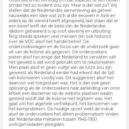
Oostindie is het onnodig om dat expliciet te vermelden
omdat het zo evident zou zijn. Maar is dat wel zo? Wij
stellen dat de Nederlandse samenleving als geheel
nauwelijks een idee wat zich al die eeuwen in Azië en
elders op de wereld heeft afgespeeld, laat staan dat er
een besef leeft dat de basis van de Nederlandse
rijkdom gebaseerd is op roof, slavernij en uitbuiting.
Nog steeds spreken veel mensen (en ook historici)
over de VOC alsof het handel betrof. De
onderzoeksvragen en de focus van dit onderzoek gaan
uit van de kolonie als gegeven. De onderzoekers
praten alsof het enige dat Nederland te verwijten valt
het geweld is dat werd gebruikt om te rekoloniseren.
Men praat alsof er geen vuiltje aan de lucht zou zijn
geweest als Nederland eerder had erkent dat de tijd
van koloniseren voorbij was. Dit suggereert alsof het
daarvoor wel toegestaan was. Het is dan ook geen
oplossing als de onderzoekers naar aanleiding van onze
kritiek een disclaimer op de website plaatsen waarin
gesteld wordt dat de kolonie niet legitiem was. Het
gaat om het algehele vertrekpunt, het benoemen van
het kernprobleem. De huidige opzet wekt de indruk
alsof de onderzoekers het alleen problematisch vinden
dat Nederlandse militairen tussen 1945-1950
oorlogsmisdaden pleegden.