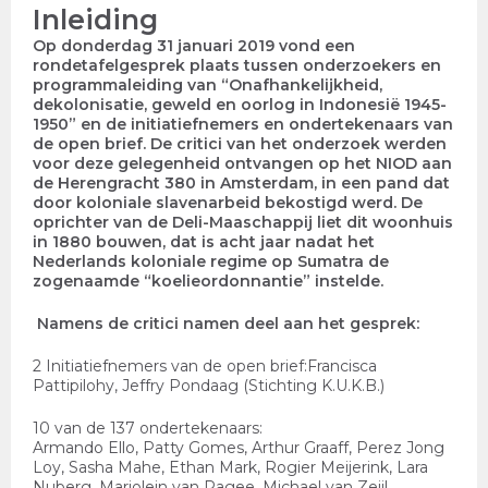
Inleiding
Op donderdag 31 januari 2019 vond een
rondetafelgesprek plaats tussen onderzoekers en
programmaleiding van “Onafhankelijkheid,
dekolonisatie, geweld en oorlog in Indonesië 1945-
1950” en de initiatiefnemers en ondertekenaars van
de open brief. De critici van het onderzoek werden
voor deze gelegenheid ontvangen op het NIOD aan
de Herengracht 380 in Amsterdam, in een pand dat
door koloniale slavenarbeid bekostigd werd. De
oprichter van de Deli-Maaschappij liet dit woonhuis
in 1880 bouwen, dat is acht jaar nadat het
Nederlands koloniale regime op Sumatra de
zogenaamde “koelieordonnantie” instelde.
Namens de critici namen deel aan het gesprek:
2 Initiatiefnemers van de open brief:
Francisca
Pattipilohy, Jeffry Pondaag (Stichting K.U.K.B.)
10 van de 137 ondertekenaars:
Armando Ello, Patty Gomes, Arthur Graaff, Perez Jong
Loy, Sasha Mahe, Ethan Mark, Rogier Meijerink, Lara
Nuberg, Marjolein van Pagee, Michael van Zeijl