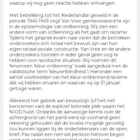
waarop wij nog geen reactie hebben ontvangen.
Met betrekking tot het Nederlandse geweld in de
periode 1945-1949 zegt Van Vree geïnteresseerd te zijn
in de epistemologie van ontkenning. Wij zien een
andere vorm van ontkenning als het gaat om racisme.
Tijdens het gesprek kwam naar voren dat de betrokken
onderzoekers zich totaal niet bewust zijn van hun
eigen raciaal-sociale constructie. Van Vree en de andere
onderzoekers toonden in ieder geval geen oog te
hebben voor racistische situaties. Wij noemen dit
fenomeen ‘kleur-ontkenning’ (vaak aangeduid met de
validistische term ‘kleurenblindheid.’) Hieronder een
aantal voorbeelden van het kleur-ontkennend racisme
dat wij hebben ervaren en waarvan wij op 31 januari
getuige waren.
Allereerst het gebrek aan bewustzijn (of het niet
benoemen van) de expliciet koloniale plek waarin het
NIOD huist. Ondanks de aanwezige kennis over de
achtergrond van het pand werd op voorhand geen
rekening gehouden dat de locatie mogelijk gevoelig
zou kunnen liggen bij de ondertekenaars van de open
brief. Pas nadat een niet-wit persoon hierover begon