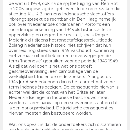
de wet uit 1949, ook ná de spijtbetuiging van Ben Bot
in 2005, ongewijzigd is gebleven. In de rechtszaken die
stichting K.U.K.B. namens Indonesische slachtoffers
inbrengt spreekt de rechtbank in Den Haag namelijk
ook over “Nederlandse onderdanen.” Kortom: een
mondelinge erkenning van 1945 als historisch feit is
oppervlakkig en negeert de realiteit, zoals Rogier
Meijerink dit tijdens het rondetafelgesprek uitlegde.
Zolang Nederlandse historici niet schrijven dat hun
overheid nog steeds aan 1949 vasthoudt, kunnen zij
niet zomaar uit politiek-correcte overwegingen de
term ‘Indonesië’ gebruiken voor de periode 1945-1949.
Als zij dat wel doen is het wat ons betreft
geschiedvervalsing, een camouflage van de
werkelijkheid. Indien de onderzoekers 17 augustus
1945
juridisch
erkennen dan is het correct dat ze de
term Indonesiërs bezigen. De consequentie hiervan is
echter wel dat de komst van het Britse en later
Nederlandse leger in Indonesië beschouwd moet
worden als een aanval op een soevereine staat en dat
is een oorlogsmisdaad. De juridische consequenties
hiervan moeten dan bestudeerd worden.
Wat ons opvalt is dat de onderzoekers zich distantiëren
van legale en/of politieke gevolgen van hun werk als