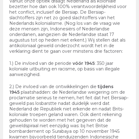
Vanuit onze optiek draagt Nederland als koloniale
bezetter hoe dan ook 100% verantwoordelijkheid voor
het conflict, inclusief de Bersiap. De Bersiap-
slachtoffers zijn net zo goed slachtoffers van het
Nederlands kolonialisme. (Nog los van de vraag wie
deze mensen zijn, Indonesiërs of Nederlandse
onderdanen, aangezien de Nederlandse staat 17
augustus tot op heden niet erkent.) Wij stellen dat als
antikoloniaal geweld onderzocht wordt het in de
verklaring dient te gaan over minstens drie factoren:
1.) De invloed van de periode
vóór 1945
: 350 jaar
koloniale uitbuiting en racisme, op basis van illegale
aanwezigheid.
2.) De invloed van de ontwikkelingen die
tijdens
1945
plaatshadden: de Nederlandse weigering om de
proclamatie serieus te nemen, het feit dat het Bersiap-
geweld pas losbarstte nadat duidelijk werd dat
Nederland de Republiek niet erkende en nadat Brits-
koloniale troepen geland waren. Ook dient rekening
gehouden te worden met het gegeven dat de
geweldspiraal niet eenzijdig was: bij het Britse
bombardement op Surabaya op 10 november 1945
kwamen bijvoorbeeld tienduizenden Indonesische