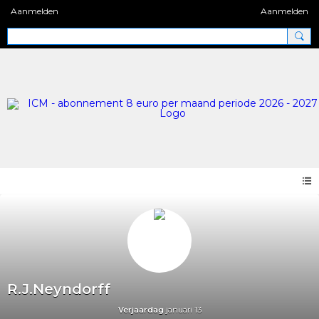
Aanmelden
Aanmelden
R.J.Neyndorff
Verjaardag
januari 13