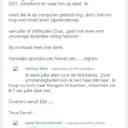
2011.....betekent en waar het op slaat. Je
weet dat ik op computer gebied nog ..dom...ben en
nog veel moet leren (spelenderwijs
van jullie of zelfstudie.) Dus,....geef me even een
uitvoerige duidelijke uitleg hierover .
Bij voorbaat heel veel dank.
Hartelijke groetjes van hieruit van,.........Agnes
Martinus Serné
september 20, 2011 at 6:53pm
Ik dank jullie allen voor de felicitaties . Door
omstandigheden kon ik niet naar Alkmaar . Ik
hoop nu toch naar Hengelo te kunnen , misschien zie
ik 1 van jullie daar wel .
Groeten vanuit Elst ......
Tinus Serné -
Agnes Simons Mansveld
augustus 24, 2011 at 2:01am