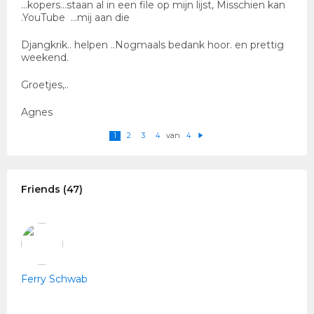
...kopers...staan al in een file op mijn lijst, Misschien kan
.YouTube ...mij aan die
Djangkrik.. helpen ..Nogmaals bedank hoor. en prettig
weekend.
Groetjes,..
Agnes
van
1
2
3
4
4
V
ol
g
e
n
d
e
Friends (47)
Ferry Schwab