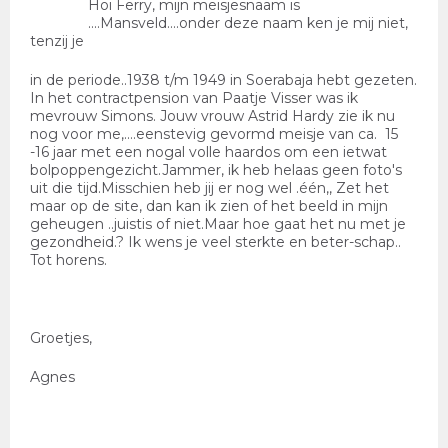
Hoi Ferry, mijn meisjesnaam is
....Mansveld....onder deze naam ken je mij niet,
tenzij je
in de periode..1938 t/m 1949 in Soerabaja hebt gezeten.
In het contractpension van Paatje Visser was ik
mevrouw Simons. Jouw vrouw Astrid Hardy zie ik nu
nog voor me,....eenstevig gevormd meisje van ca. 15
-16 jaar met een nogal volle haardos om een ietwat
bolpoppengezicht.Jammer, ik heb helaas geen foto's
uit die tijd.Misschien heb jij er nog wel .één,, Zet het
maar op de site, dan kan ik zien of het beeld in mijn
geheugen ..juistis of niet.Maar hoe gaat het nu met je
gezondheid.? Ik wens je veel sterkte en beter-schap..
Tot horens.
Groetjes,
Agnes