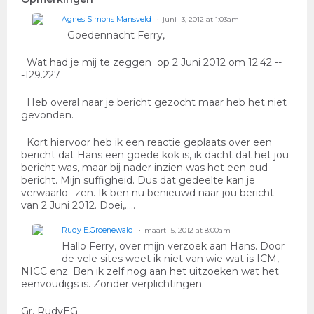
Agnes Simons Mansveld
juni- 3, 2012 at 1:03am
Goedennacht Ferry,
Wat had je mij te zeggen op 2 Juni 2012 om 12.42 --
-129.227
Heb overal naar je bericht gezocht maar heb het niet
gevonden.
Kort hiervoor heb ik een reactie geplaats over een
bericht dat Hans een goede kok is, ik dacht dat het jou
bericht was, maar bij nader inzien was het een oud
bericht. Mijn suffigheid. Dus dat gedeelte kan je
verwaarlo--zen. Ik ben nu benieuwd naar jou bericht
van 2 Juni 2012. Doei,.....
Rudy E.Groenewald
maart 15, 2012 at 8:00am
Hallo Ferry, over mijn verzoek aan Hans. Door
de vele sites weet ik niet van wie wat is ICM,
NICC enz. Ben ik zelf nog aan het uitzoeken wat het
eenvoudigs is. Zonder verplichtingen.
Gr. RudyEG.