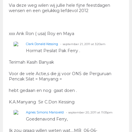
Via deze weg wilen wij jullie hele fijne feestdagen
wensen en een gelukkig liefdevol 2012
xxx Ank Ron ( usa) Roy en Maya
Clark Donald Kessing
september 21, 2011 at 3:20am
Hormat Pesilat Pak Ferry .
Terimah Kasih Banyak
Voor de vele Actie,s die jij voor ONS de Perguruan
Pencak Silat = Manyang =
hebt gedaan en nog gaat doen .
K.A.Manyang Sir C.Don Kessing
Agnes Simons Mansveld
september 20, 2011 at 11:05pm
Goedenavond Ferry,
Ik zou graag willen weten wat....MB 06-06-