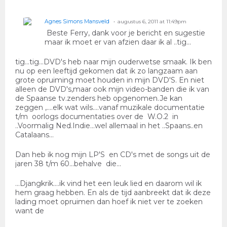
Agnes Simons Mansveld
augustus 6, 2011 at 11:49pm
Beste Ferry, dank voor je bericht en sugestie
maar ik moet er van afzien daar ik al ..tig...
tig...tig...DVD's heb naar mijn ouderwetse smaak. Ik ben
nu op een leeftijd gekomen dat ik zo langzaam aan
grote opruiming moet houden in mijn DVD'S. En niet
alleen de DVD's,maar ook mijn video-banden die ik van
de Spaanse tv.zenders heb opgenomen.Je kan
zeggen ,....elk wat wils....vanaf muzikale documentatie
t/m oorlogs documentaties over de W.O.2 in
..Voormalig Ned.Indie...wel allemaal in het ..Spaans..en
Catalaans...
Dan heb ik nog mijn LP'S en CD's met de songs uit de
jaren 38 t/m 60...behalve die...
...Djangkrik....ik vind het een leuk lied en daarom wil ik
hem graag hebben. En als de tijd aanbreekt dat ik deze
lading moet opruimen dan hoef ik niet ver te zoeken
want de