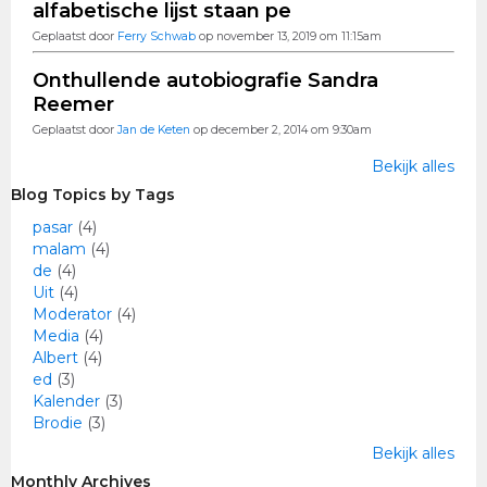
alfabetische lijst staan pe
Geplaatst door
Ferry Schwab
op november 13, 2019 om 11:15am
Onthullende autobiografie Sandra
Reemer
Geplaatst door
Jan de Keten
op december 2, 2014 om 9:30am
Bekijk alles
Blog Topics by Tags
pasar
(4)
malam
(4)
de
(4)
Uit
(4)
Moderator
(4)
Media
(4)
Albert
(4)
ed
(3)
Kalender
(3)
Brodie
(3)
Bekijk alles
Monthly Archives