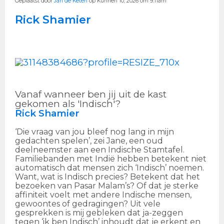
Geplaatst door
Jan de Keten
op Kunnen 10, 2026 om 9:11am
Rick Shamier
Vanaf wanneer ben jij uit de kast
gekomen als 'Indisch'?
Rick Shamier
‘Die vraag van jou bleef nog lang in mijn
gedachten spelen’, zei Jane, een oud
deelneemster aan een Indische Stamtafel.
Familiebanden met Indië hebben betekent niet
automatisch dat mensen zich ‘Indisch’ noemen.
Want, wat is Indisch precies? Betekent dat het
bezoeken van Pasar Malam’s? Of dat je sterke
affiniteit voelt met andere Indische mensen,
gewoontes of gedragingen? Uit vele
gesprekken is mij gebleken dat ja-zeggen
tegen ‘ik ben Indisch’ inhoudt dat je erkent en