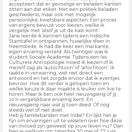
accepteert dat er gevoelige en beladen kanten
zitten aan dat etiket. Met een politiek beladen
geschiedenis, maar ook met mogelijk
persoonlijke, kwetsbare aspecten. Een proces
van ergens bewust voor kiezen, welke ik
vergelijk met ‘alsof je uit de kast komt’.
Jane leerde ik kennen tijdens een Indische
Stamtafel in ontspannen, huiselijke sfeer in
Heemstede. Ik had die keer een markante,
eigen ervaring verteld. Als twintiger was ik
student Sociale Academie. Tijdens een les
Culturele Antropologie moest ik kiezen of ik
mezelf zag als ‘autochtoon’ of ‘allochtoon’. Ik
raakte in verwarring, wist niet direct een
antwoord en het zorgde ervoor dat ik eventjes
bevroor. Hoe dit verder is gelopen toen en
welke keuze ik daar maakte is leuker om live te
horen. Maar ik ben ook heel nieuwsgierig of jij
zo’n vergelijkbare ervaring kent. En
nieuwsgierig naar wat jij toen deed. Of nog
steeds wel of niet doet.
Heb jij familiebanden met Indië? En lijkt het je
fijn om ervaringen uit te wisselen over hoe deze
van invloed zijn geweest op jouw leven nu? Dan
ben je welkom om zaterdag 30 mei of 27 juni