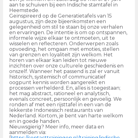
aan te schuiven bij een Indische stamtafel in
Heemstede.
Geïnspireerd op de Generatietafels van 15
augustus, zijn deze bijeenkomsten een
gelegenheid om stil te staan bij onze verhalen
en ervaringen. De intentie is om op ontspannen,
informele wijze elkaar te ontmoeten, uit te
wisselen en reflecteren. Onderwerpen zoals
opvoeding, het omgaan met emoties, stellen
van grenzen en loyaliteit zijn welkom. Het
horen van elkaar kan leiden tot nieuwe
inzichten over onze culturele geschiedenis en
onszelf. Wanneer het passend is zal er vanuit
historisch, systemisch of communicatief
oogpunt kennis worden aangereikt en
processen verhelderd. En, alles is toegestaan;
het mag abstract, rationeel en analytisch,
evenals concreet, persoonlijk en gevoelig. We
ronden af met een rijsttafel in een van de
lekkerste Indonesisch restaurants van
Nederland. Kortom, je bent van harte welkom
en in goede handen.
Nieuwsgierig? Meer info, meer data en
aanmelden via:
[
https://contacttrainingen.nl/training/indische-