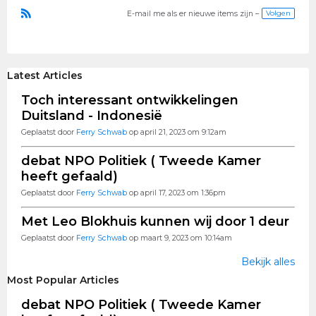
Volgen
E-mail me als er nieuwe items zijn –
R
S
S
Latest Articles
Toch interessant ontwikkelingen
Duitsland - Indonesië
Geplaatst door
Ferry Schwab
op april 21, 2023 om 9:12am
debat NPO Politiek ( Tweede Kamer
heeft gefaald)
Geplaatst door
Ferry Schwab
op april 17, 2023 om 1:36pm
Met Leo Blokhuis kunnen wij door 1 deur
Geplaatst door
Ferry Schwab
op maart 9, 2023 om 10:14am
Bekijk alles
Most Popular Articles
debat NPO Politiek ( Tweede Kamer