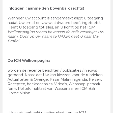
Inloggen ( aanmelden bovenbalk rechts)
Wanneer Uw account is aangemaakt krijgt U toegang
nadat Uw email en Uw wachtwoord heeft ingetoetst.
Heeft U toegang tot alles, en U komt op het I
CM
Welkompagina
rechts bovenaan de balk verschijnt Uw
naam. Door op Uw naam te klikken gaat U naar Uw
Profiel.
Op ICM Welkompagina :
worden de recente berichten / publicaties / nieuws
getoond. Naast dat Uw kan kiezzen voor de rubrieken
Actualiteten & Overige, Pasar Malam agenda, Reizen,
Recepten, boekrecensies, Video’s, Webshop, pencak
form, Politek, Traktaat van Wassenaar en ICM Bali
Home Vision.
U kan bijvoorbeeld reacties plaatsten op ICM